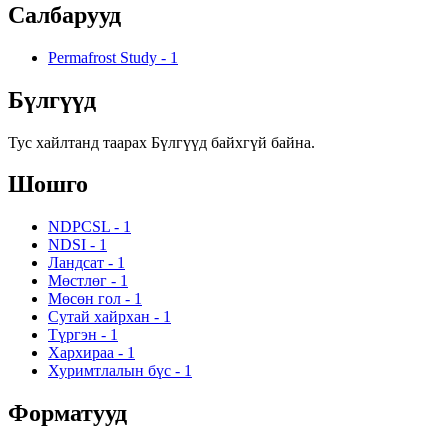
Салбарууд
Permafrost Study
-
1
Бүлгүүд
Тус хайлтанд таарах Бүлгүүд байхгүй байна.
Шошго
NDPCSL
-
1
NDSI
-
1
Ландсат
-
1
Мөстлөг
-
1
Мөсөн гол
-
1
Сутай хайрхан
-
1
Түргэн
-
1
Хархираа
-
1
Хуримтлалын бүс
-
1
Форматууд