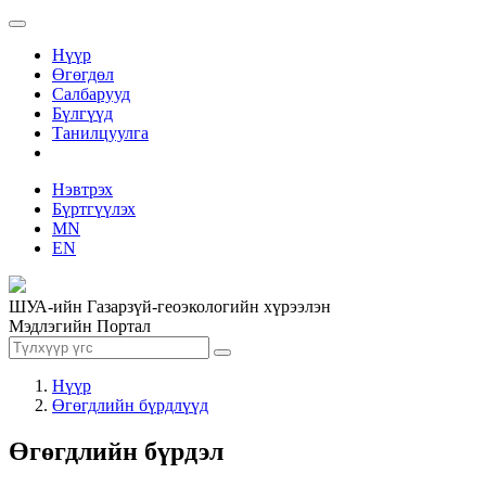
Нүүр
Өгөгдөл
Салбарууд
Бүлгүүд
Танилцуулга
Нэвтрэх
Бүртгүүлэх
MN
EN
ШУА-ийн Газарзүй-геоэкологийн хүрээлэн
Мэдлэгийн Портал
Нүүр
Өгөгдлийн бүрдлүүд
Өгөгдлийн бүрдэл