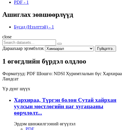
PDF
-
1
Ашиглах зөвшөөрлүүд
Бусад (Нээлттэй)
-
1
close
Дараахаар эрэмбэлэх
Гүйцэтгэ.
1 өгөгдлийн бүрдэл олдлоо
Форматууд:
PDF
Шошго:
NDSI
Хуримтлалын бүс
Хархираа
Ландсат
Үр дүнг шүүх
Хархираа, Түргэн болон Сутай хайрхан
уулсын мөстлөгийн цаг хугацааны
өөрчлөлт...
Эрдэм шинжилгээний өгүүлэл
PDF