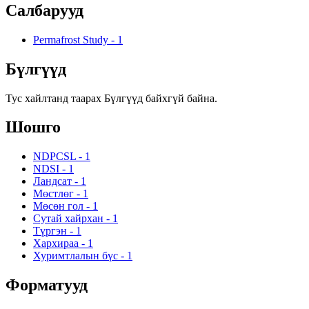
Салбарууд
Permafrost Study
-
1
Бүлгүүд
Тус хайлтанд таарах Бүлгүүд байхгүй байна.
Шошго
NDPCSL
-
1
NDSI
-
1
Ландсат
-
1
Мөстлөг
-
1
Мөсөн гол
-
1
Сутай хайрхан
-
1
Түргэн
-
1
Хархираа
-
1
Хуримтлалын бүс
-
1
Форматууд