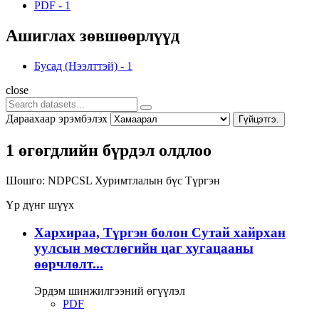
PDF
-
1
Ашиглах зөвшөөрлүүд
Бусад (Нээлттэй)
-
1
close
Дараахаар эрэмбэлэх
Гүйцэтгэ.
1 өгөгдлийн бүрдэл олдлоо
Шошго:
NDPCSL
Хуримтлалын бүс
Түргэн
Үр дүнг шүүх
Хархираа, Түргэн болон Сутай хайрхан
уулсын мөстлөгийн цаг хугацааны
өөрчлөлт...
Эрдэм шинжилгээний өгүүлэл
PDF