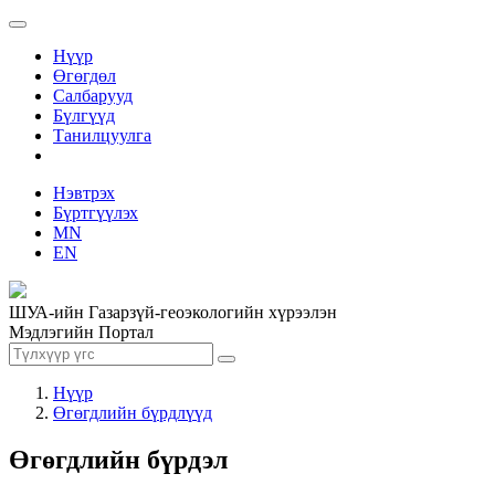
Нүүр
Өгөгдөл
Салбарууд
Бүлгүүд
Танилцуулга
Нэвтрэх
Бүртгүүлэх
MN
EN
ШУА-ийн Газарзүй-геоэкологийн хүрээлэн
Мэдлэгийн Портал
Нүүр
Өгөгдлийн бүрдлүүд
Өгөгдлийн бүрдэл