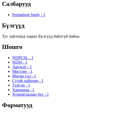
Салбарууд
Permafrost Study
-
1
Бүлгүүд
Тус хайлтанд таарах Бүлгүүд байхгүй байна.
Шошго
NDPCSL
-
1
NDSI
-
1
Ландсат
-
1
Мөстлөг
-
1
Мөсөн гол
-
1
Сутай хайрхан
-
1
Түргэн
-
1
Хархираа
-
1
Хуримтлалын бүс
-
1
Форматууд