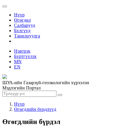
Нүүр
Өгөгдөл
Салбарууд
Бүлгүүд
Танилцуулга
Нэвтрэх
Бүртгүүлэх
MN
EN
ШУА-ийн Газарзүй-геоэкологийн хүрээлэн
Мэдлэгийн Портал
Нүүр
Өгөгдлийн бүрдлүүд
Өгөгдлийн бүрдэл