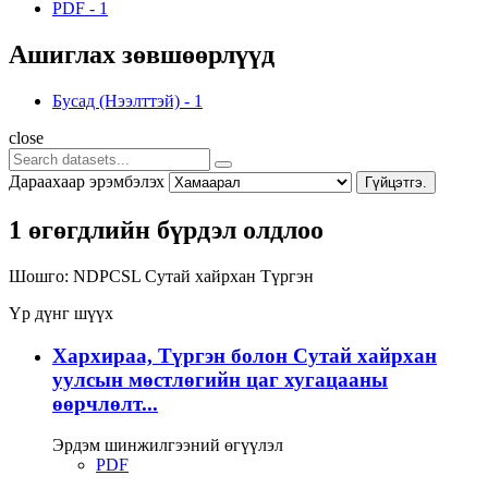
PDF
-
1
Ашиглах зөвшөөрлүүд
Бусад (Нээлттэй)
-
1
close
Дараахаар эрэмбэлэх
Гүйцэтгэ.
1 өгөгдлийн бүрдэл олдлоо
Шошго:
NDPCSL
Сутай хайрхан
Түргэн
Үр дүнг шүүх
Хархираа, Түргэн болон Сутай хайрхан
уулсын мөстлөгийн цаг хугацааны
өөрчлөлт...
Эрдэм шинжилгээний өгүүлэл
PDF