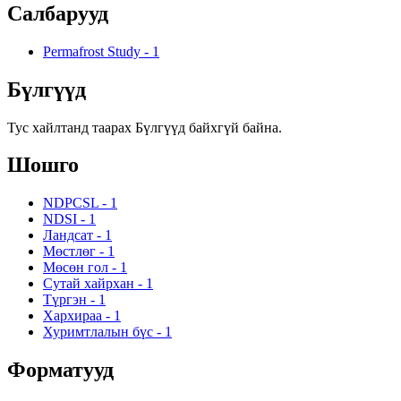
Салбарууд
Permafrost Study
-
1
Бүлгүүд
Тус хайлтанд таарах Бүлгүүд байхгүй байна.
Шошго
NDPCSL
-
1
NDSI
-
1
Ландсат
-
1
Мөстлөг
-
1
Мөсөн гол
-
1
Сутай хайрхан
-
1
Түргэн
-
1
Хархираа
-
1
Хуримтлалын бүс
-
1
Форматууд