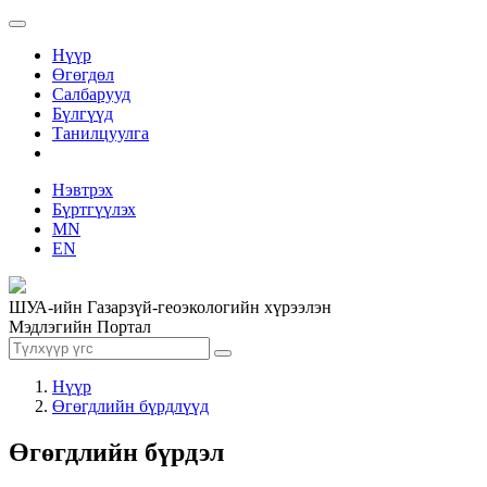
Нүүр
Өгөгдөл
Салбарууд
Бүлгүүд
Танилцуулга
Нэвтрэх
Бүртгүүлэх
MN
EN
ШУА-ийн Газарзүй-геоэкологийн хүрээлэн
Мэдлэгийн Портал
Нүүр
Өгөгдлийн бүрдлүүд
Өгөгдлийн бүрдэл