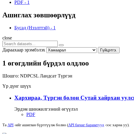
PDF
-
1
Ашиглах зөвшөөрлүүд
Бусад (Нээлттэй)
-
1
close
Дараахаар эрэмбэлэх
Гүйцэтгэ.
1 өгөгдлийн бүрдэл олдлоо
Шошго:
NDPCSL
Ландсат
Түргэн
Үр дүнг шүүх
Хархираа, Түргэн болон Сутай хайрхан уулс
Эрдэм шинжилгээний өгүүлэл
PDF
Та
API
-ийг ашиглан бүртгүүлж болно (
API бичиг баримтууд
-ээс харна уу).