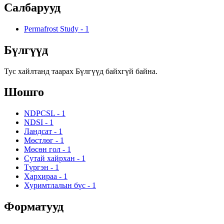
Салбарууд
Permafrost Study
-
1
Бүлгүүд
Тус хайлтанд таарах Бүлгүүд байхгүй байна.
Шошго
NDPCSL
-
1
NDSI
-
1
Ландсат
-
1
Мөстлөг
-
1
Мөсөн гол
-
1
Сутай хайрхан
-
1
Түргэн
-
1
Хархираа
-
1
Хуримтлалын бүс
-
1
Форматууд