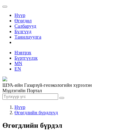
Нүүр
Өгөгдөл
Салбарууд
Бүлгүүд
Танилцуулга
Нэвтрэх
Бүртгүүлэх
MN
EN
ШУА-ийн Газарзүй-геоэкологийн хүрээлэн
Мэдлэгийн Портал
Нүүр
Өгөгдлийн бүрдлүүд
Өгөгдлийн бүрдэл