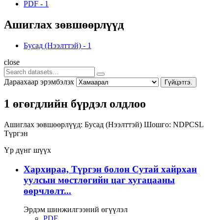
PDF
-
1
Ашиглах зөвшөөрлүүд
Бусад (Нээлттэй)
-
1
close
Дараахаар эрэмбэлэх
Гүйцэтгэ.
1 өгөгдлийн бүрдэл олдлоо
Ашиглах зөвшөөрлүүд:
Бусад (Нээлттэй)
Шошго:
NDPCSL
Түргэн
Үр дүнг шүүх
Хархираа, Түргэн болон Сутай хайрхан
уулсын мөстлөгийн цаг хугацааны
өөрчлөлт...
Эрдэм шинжилгээний өгүүлэл
PDF