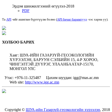
Эрдэм шинжилгээний өгүүлэл-2018
PDF
Та
API
-ийг ашиглан бүртгүүлж болно (
API бичиг баримтууд
-ээс харна уу).
ХОЛБОО БАРИХ
Хаяг: ШУА-ИЙН ГАЗАРЗҮЙ-ГЕОЭКОЛОГИЙН
ХҮРЭЭЛЭН, БАРУУН СЭЛБИЙН 15, 4-Р ХОРОО,
ЧИНГЭЛТЭЙ ДҮҮРЭГ, УЛААНБААТАР-15170,
МОНГОЛ УЛС
Утас: +976-11-325487
Цахим шуудан: igg@mas.ac.mn
Web site:
http://www.igg.ac.mn
Copyright ©
ШУА-ийн Газарзүй-геоэкологийн хүрээлэн
, 2018