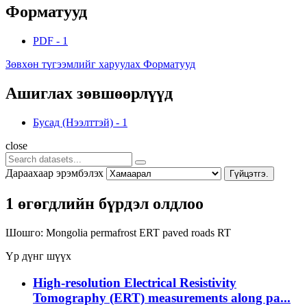
Форматууд
PDF
-
1
Зөвхөн түгээмлийг харуулах Форматууд
Ашиглах зөвшөөрлүүд
Бусад (Нээлттэй)
-
1
close
Дараахаар эрэмбэлэх
Гүйцэтгэ.
1 өгөгдлийн бүрдэл олдлоо
Шошго:
Mongolia
permafrost
ERT
paved roads
RT
Үр дүнг шүүх
High-resolution Electrical Resistivity
Tomography (ERT) measurements along pa...