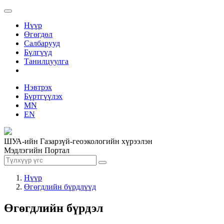
Нүүр
Өгөгдөл
Салбарууд
Бүлгүүд
Танилцуулга
Нэвтрэх
Бүртгүүлэх
MN
EN
ШУА-ийн Газарзүй-геоэкологийн хүрээлэн
Мэдлэгийн Портал
Нүүр
Өгөгдлийн бүрдлүүд
Өгөгдлийн бүрдэл