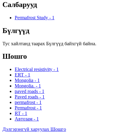
Салбарууд
Permafrost Study
-
1
Бүлгүүд
Тус хайлтанд таарах Бүлгүүд байхгүй байна.
Шошго
Electrical resistivity
-
1
ERT
-
1
Mongolia
-
1
Mongolia.
-
1
paved roads
-
1
Paved roads
-
1
permafrost
-
1
Permafrost
-
1
RT
-
1
Автозам
-
1
Дэлгэрэнгүй харуулах Шошго