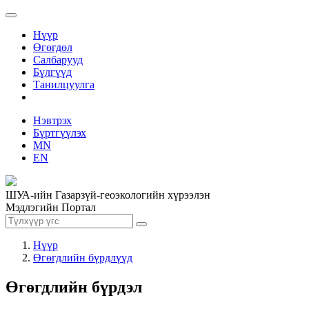
Нүүр
Өгөгдөл
Салбарууд
Бүлгүүд
Танилцуулга
Нэвтрэх
Бүртгүүлэх
MN
EN
ШУА-ийн Газарзүй-геоэкологийн хүрээлэн
Мэдлэгийн Портал
Нүүр
Өгөгдлийн бүрдлүүд
Өгөгдлийн бүрдэл