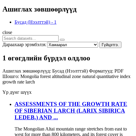
Ашиглах зөвшөөрлүүд
Бусад (Нээлттэй)
-
1
close
Дараахаар эрэмбэлэх
Гүйцэтгэ.
1 өгөгдлийн бүрдэл олдлоо
Ашиглах зөвшөөрлүүд:
Бусад (Нээлттэй)
Форматууд:
PDF
Шошго:
Mongolia
forest altitudinal zone
natural quantitative index
growth rate
larch
Үр дүнг шүүх
ASSESSMENTS OF THE GROWTH RATE
OF SIBERIAN LARCH (LARIX SIBIRICA
LEDEB.) AND ...
The Mongolian Altai mountain range stretches from east to
west for more than 800 kilometers, and its forest cover is