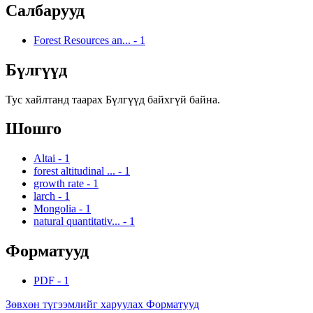
Салбарууд
Forest Resources an...
-
1
Бүлгүүд
Тус хайлтанд таарах Бүлгүүд байхгүй байна.
Шошго
Altai
-
1
forest altitudinal ...
-
1
growth rate
-
1
larch
-
1
Mongolia
-
1
natural quantitativ...
-
1
Форматууд
PDF
-
1
Зөвхөн түгээмлийг харуулах Форматууд