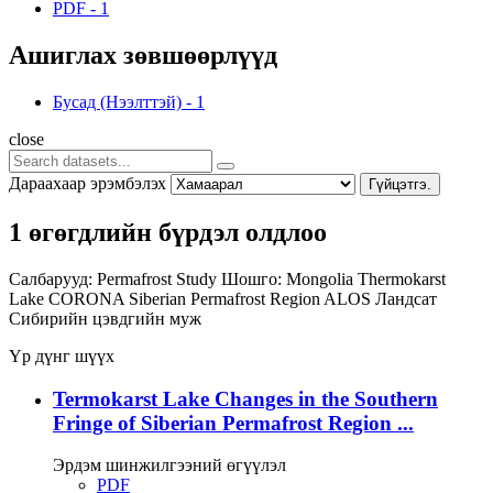
PDF
-
1
Ашиглах зөвшөөрлүүд
Бусад (Нээлттэй)
-
1
close
Дараахаар эрэмбэлэх
Гүйцэтгэ.
1 өгөгдлийн бүрдэл олдлоо
Салбарууд:
Permafrost Study
Шошго:
Mongolia
Thermokarst
Lake
CORONA
Siberian Permafrost Region
ALOS
Ландсат
Сибирийн цэвдгийн муж
Үр дүнг шүүх
Termokarst Lake Changes in the Southern
Fringe of Siberian Permafrost Region ...
Эрдэм шинжилгээний өгүүлэл
PDF