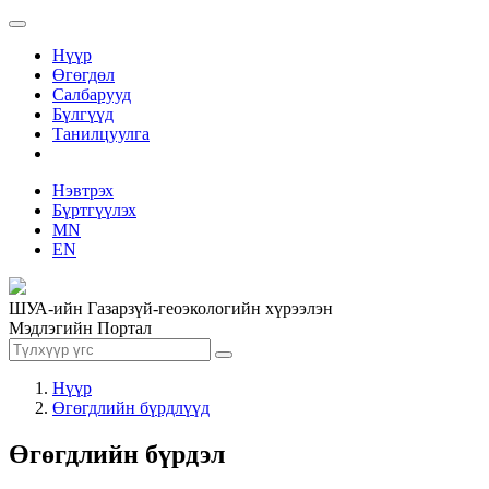
Нүүр
Өгөгдөл
Салбарууд
Бүлгүүд
Танилцуулга
Нэвтрэх
Бүртгүүлэх
MN
EN
ШУА-ийн Газарзүй-геоэкологийн хүрээлэн
Мэдлэгийн Портал
Нүүр
Өгөгдлийн бүрдлүүд
Өгөгдлийн бүрдэл