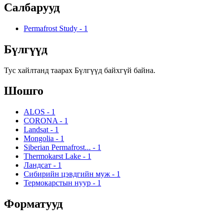
Салбарууд
Permafrost Study
-
1
Бүлгүүд
Тус хайлтанд таарах Бүлгүүд байхгүй байна.
Шошго
ALOS
-
1
CORONA
-
1
Landsat
-
1
Mongolia
-
1
Siberian Permafrost...
-
1
Thermokarst Lake
-
1
Ландсат
-
1
Сибирийн цэвдгийн муж
-
1
Термокарстын нуур
-
1
Форматууд