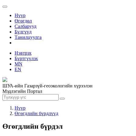
Нүүр
Өгөгдөл
Салбарууд
Бүлгүүд
Танилцуулга
Нэвтрэх
Бүртгүүлэх
MN
EN
ШУА-ийн Газарзүй-геоэкологийн хүрээлэн
Мэдлэгийн Портал
Нүүр
Өгөгдлийн бүрдлүүд
Өгөгдлийн бүрдэл