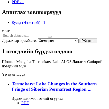
PDF
-
1
Ашиглах зөвшөөрлүүд
Бусад (Нээлттэй)
-
1
close
Дараахаар эрэмбэлэх
Гүйцэтгэ.
1 өгөгдлийн бүрдэл олдлоо
Шошго:
Mongolia
Thermokarst Lake
ALOS
Ландсат
Сибирийн
цэвдгийн муж
Үр дүнг шүүх
Termokarst Lake Changes in the Southern
Fringe of Siberian Permafrost Region ...
Эрдэм шинжилгээний өгүүлэл
PDF