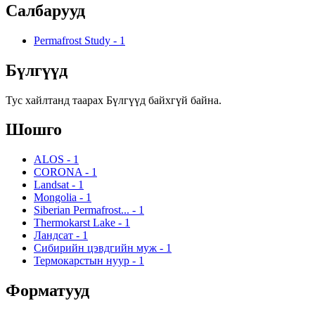
Салбарууд
Permafrost Study
-
1
Бүлгүүд
Тус хайлтанд таарах Бүлгүүд байхгүй байна.
Шошго
ALOS
-
1
CORONA
-
1
Landsat
-
1
Mongolia
-
1
Siberian Permafrost...
-
1
Thermokarst Lake
-
1
Ландсат
-
1
Сибирийн цэвдгийн муж
-
1
Термокарстын нуур
-
1
Форматууд