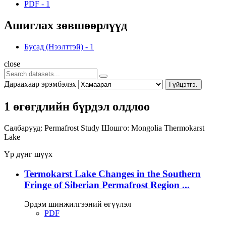
PDF
-
1
Ашиглах зөвшөөрлүүд
Бусад (Нээлттэй)
-
1
close
Дараахаар эрэмбэлэх
Гүйцэтгэ.
1 өгөгдлийн бүрдэл олдлоо
Салбарууд:
Permafrost Study
Шошго:
Mongolia
Thermokarst
Lake
Үр дүнг шүүх
Termokarst Lake Changes in the Southern
Fringe of Siberian Permafrost Region ...
Эрдэм шинжилгээний өгүүлэл
PDF