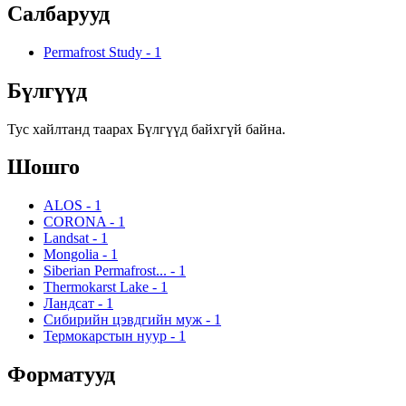
Салбарууд
Permafrost Study
-
1
Бүлгүүд
Тус хайлтанд таарах Бүлгүүд байхгүй байна.
Шошго
ALOS
-
1
CORONA
-
1
Landsat
-
1
Mongolia
-
1
Siberian Permafrost...
-
1
Thermokarst Lake
-
1
Ландсат
-
1
Сибирийн цэвдгийн муж
-
1
Термокарстын нуур
-
1
Форматууд