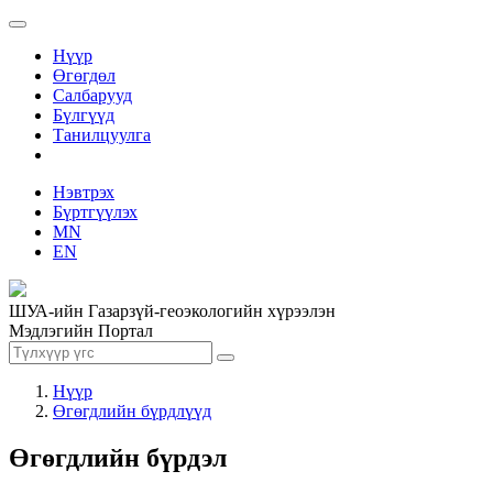
Нүүр
Өгөгдөл
Салбарууд
Бүлгүүд
Танилцуулга
Нэвтрэх
Бүртгүүлэх
MN
EN
ШУА-ийн Газарзүй-геоэкологийн хүрээлэн
Мэдлэгийн Портал
Нүүр
Өгөгдлийн бүрдлүүд
Өгөгдлийн бүрдэл