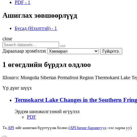
PDF
-
1
Ашиглах зөвшөөрлүүд
Бусад (Нээлттэй)
-
1
close
Дараахаар эрэмбэлэх
Гүйцэтгэ.
1 өгөгдлийн бүрдэл олдлоо
Шошго:
Mongolia
Siberian Permafrost Region
Thermokarst Lake
Те
Үр дүнг шүүх
Termokarst Lake Changes in the Southern Fringe
Эрдэм шинжилгээний өгүүлэл
PDF
Та
API
-ийг ашиглан бүртгүүлж болно (
API бичиг баримтууд
-ээс харна уу).