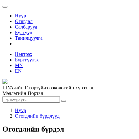
Нүүр
Өгөгдөл
Салбарууд
Бүлгүүд
Танилцуулга
Нэвтрэх
Бүртгүүлэх
MN
EN
ШУА-ийн Газарзүй-геоэкологийн хүрээлэн
Мэдлэгийн Портал
Нүүр
Өгөгдлийн бүрдлүүд
Өгөгдлийн бүрдэл