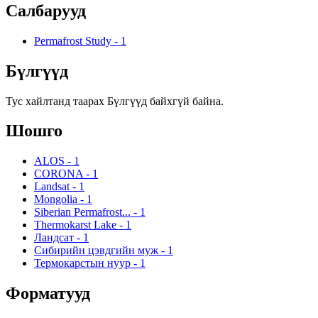
Салбарууд
Permafrost Study
-
1
Бүлгүүд
Тус хайлтанд таарах Бүлгүүд байхгүй байна.
Шошго
ALOS
-
1
CORONA
-
1
Landsat
-
1
Mongolia
-
1
Siberian Permafrost...
-
1
Thermokarst Lake
-
1
Ландсат
-
1
Сибирийн цэвдгийн муж
-
1
Термокарстын нуур
-
1
Форматууд