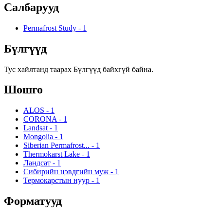
Салбарууд
Permafrost Study
-
1
Бүлгүүд
Тус хайлтанд таарах Бүлгүүд байхгүй байна.
Шошго
ALOS
-
1
CORONA
-
1
Landsat
-
1
Mongolia
-
1
Siberian Permafrost...
-
1
Thermokarst Lake
-
1
Ландсат
-
1
Сибирийн цэвдгийн муж
-
1
Термокарстын нуур
-
1
Форматууд