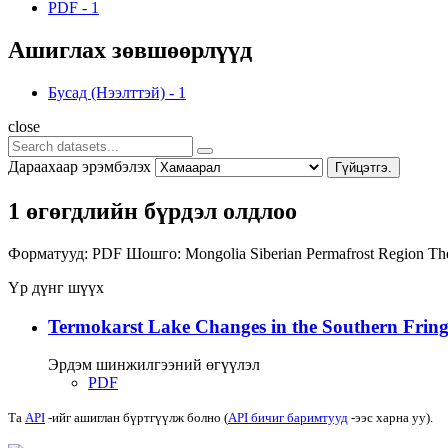
PDF
-
1
Ашиглах зөвшөөрлүүд
Бусад (Нээлттэй)
-
1
close
Дараахаар эрэмбэлэх
Гүйцэтгэ.
1 өгөгдлийн бүрдэл олдлоо
Форматууд:
PDF
Шошго:
Mongolia
Siberian Permafrost Region
Th
Үр дүнг шүүх
Termokarst Lake Changes in the Southern Fringe
Эрдэм шинжилгээний өгүүлэл
PDF
Та
API
-ийг ашиглан бүртгүүлж болно (
API бичиг баримтууд
-ээс харна уу).