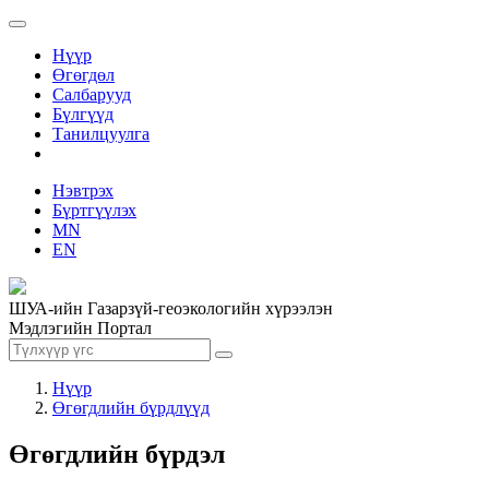
Нүүр
Өгөгдөл
Салбарууд
Бүлгүүд
Танилцуулга
Нэвтрэх
Бүртгүүлэх
MN
EN
ШУА-ийн Газарзүй-геоэкологийн хүрээлэн
Мэдлэгийн Портал
Нүүр
Өгөгдлийн бүрдлүүд
Өгөгдлийн бүрдэл