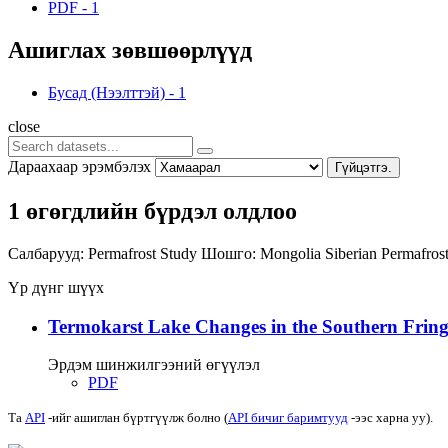
PDF
-
1
Ашиглах зөвшөөрлүүд
Бусад (Нээлттэй)
-
1
close
Дараахаар эрэмбэлэх
Гүйцэтгэ.
1 өгөгдлийн бүрдэл олдлоо
Салбарууд:
Permafrost Study
Шошго:
Mongolia
Siberian Permafro
Үр дүнг шүүх
Termokarst Lake Changes in the Southern Fringe
Эрдэм шинжилгээний өгүүлэл
PDF
Та
API
-ийг ашиглан бүртгүүлж болно (
API бичиг баримтууд
-ээс харна уу).