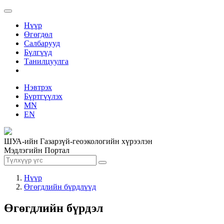
Нүүр
Өгөгдөл
Салбарууд
Бүлгүүд
Танилцуулга
Нэвтрэх
Бүртгүүлэх
MN
EN
ШУА-ийн Газарзүй-геоэкологийн хүрээлэн
Мэдлэгийн Портал
Нүүр
Өгөгдлийн бүрдлүүд
Өгөгдлийн бүрдэл