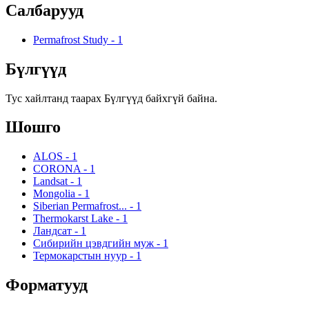
Салбарууд
Permafrost Study
-
1
Бүлгүүд
Тус хайлтанд таарах Бүлгүүд байхгүй байна.
Шошго
ALOS
-
1
CORONA
-
1
Landsat
-
1
Mongolia
-
1
Siberian Permafrost...
-
1
Thermokarst Lake
-
1
Ландсат
-
1
Сибирийн цэвдгийн муж
-
1
Термокарстын нуур
-
1
Форматууд