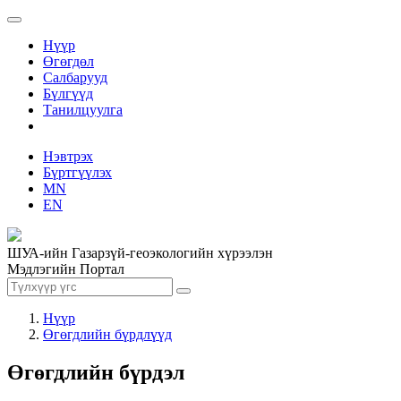
Нүүр
Өгөгдөл
Салбарууд
Бүлгүүд
Танилцуулга
Нэвтрэх
Бүртгүүлэх
MN
EN
ШУА-ийн Газарзүй-геоэкологийн хүрээлэн
Мэдлэгийн Портал
Нүүр
Өгөгдлийн бүрдлүүд
Өгөгдлийн бүрдэл