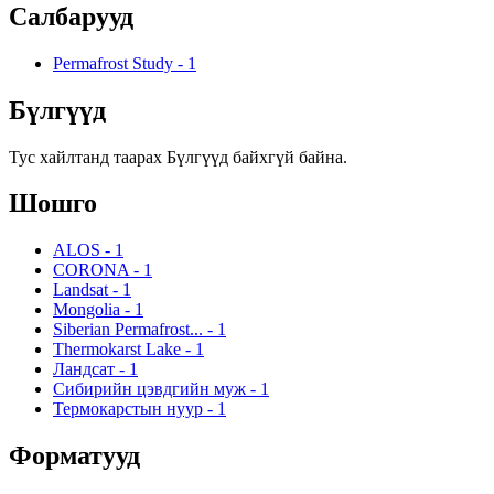
Салбарууд
Permafrost Study
-
1
Бүлгүүд
Тус хайлтанд таарах Бүлгүүд байхгүй байна.
Шошго
ALOS
-
1
CORONA
-
1
Landsat
-
1
Mongolia
-
1
Siberian Permafrost...
-
1
Thermokarst Lake
-
1
Ландсат
-
1
Сибирийн цэвдгийн муж
-
1
Термокарстын нуур
-
1
Форматууд