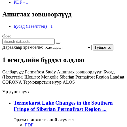
PDF
-
1
Ашиглах зөвшөөрлүүд
Бусад (Нээлттэй)
-
1
close
Дараахаар эрэмбэлэх
Гүйцэтгэ.
1 өгөгдлийн бүрдэл олдлоо
Салбарууд:
Permafrost Study
Ашиглах зөвшөөрлүүд:
Бусад
(Нээлттэй)
Шошго:
Mongolia
Siberian Permafrost Region
Landsat
CORONA
Термокарстын нуур
ALOS
Үр дүнг шүүх
Termokarst Lake Changes in the Southern
Fringe of Siberian Permafrost Region ...
Эрдэм шинжилгээний өгүүлэл
PDF