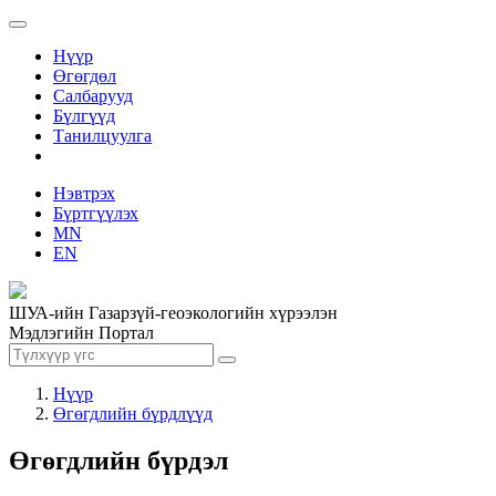
Нүүр
Өгөгдөл
Салбарууд
Бүлгүүд
Танилцуулга
Нэвтрэх
Бүртгүүлэх
MN
EN
ШУА-ийн Газарзүй-геоэкологийн хүрээлэн
Мэдлэгийн Портал
Нүүр
Өгөгдлийн бүрдлүүд
Өгөгдлийн бүрдэл