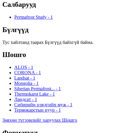
Салбарууд
Permafrost Study
-
1
Бүлгүүд
Тус хайлтанд таарах Бүлгүүд байхгүй байна.
Шошго
ALOS
-
1
CORONA
-
1
Landsat
-
1
Mongolia
-
1
Siberian Permafrost...
-
1
Thermokarst Lake
-
1
Ландсат
-
1
Сибирийн цэвдгийн муж
-
1
Термокарстын нуур
-
1
Зөвхөн түгээмлийг харуулах Шошго
Форматууд