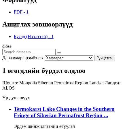
PDF
-
1
Ашиглах зөвшөөрлүүд
Бусад (Нээлттэй)
-
1
close
Дараахаар эрэмбэлэх
Гүйцэтгэ.
1 өгөгдлийн бүрдэл олдлоо
Шошго:
Mongolia
Siberian Permafrost Region
Landsat
Ландсат
ALOS
Үр дүнг шүүх
Termokarst Lake Changes in the Southern
Fringe of Siberian Permafrost Region ...
Эрдэм шинжилгээний өгүүлэл