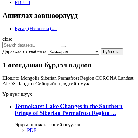
PDF
-
1
Ашиглах зөвшөөрлүүд
Бусад (Нээлттэй)
-
1
close
Дараахаар эрэмбэлэх
Гүйцэтгэ.
1 өгөгдлийн бүрдэл олдлоо
Шошго:
Mongolia
Siberian Permafrost Region
CORONA
Landsat
ALOS
Ландсат
Сибирийн цэвдгийн муж
Үр дүнг шүүх
Termokarst Lake Changes in the Southern
Fringe of Siberian Permafrost Region ...
Эрдэм шинжилгээний өгүүлэл
PDF