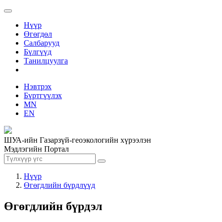
Нүүр
Өгөгдөл
Салбарууд
Бүлгүүд
Танилцуулга
Нэвтрэх
Бүртгүүлэх
MN
EN
ШУА-ийн Газарзүй-геоэкологийн хүрээлэн
Мэдлэгийн Портал
Нүүр
Өгөгдлийн бүрдлүүд
Өгөгдлийн бүрдэл