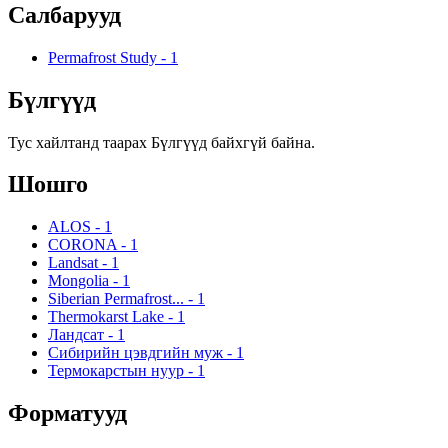
Салбарууд
Permafrost Study
-
1
Бүлгүүд
Тус хайлтанд таарах Бүлгүүд байхгүй байна.
Шошго
ALOS
-
1
CORONA
-
1
Landsat
-
1
Mongolia
-
1
Siberian Permafrost...
-
1
Thermokarst Lake
-
1
Ландсат
-
1
Сибирийн цэвдгийн муж
-
1
Термокарстын нуур
-
1
Форматууд