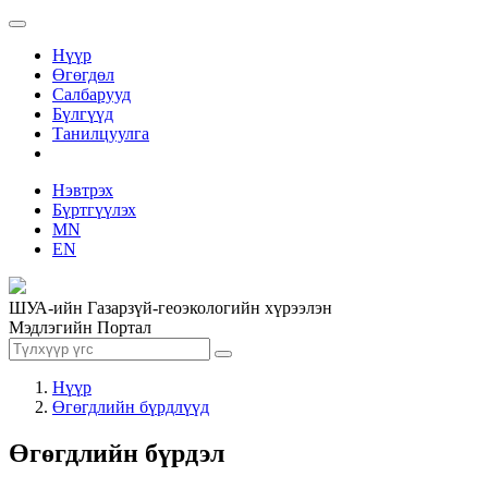
Нүүр
Өгөгдөл
Салбарууд
Бүлгүүд
Танилцуулга
Нэвтрэх
Бүртгүүлэх
MN
EN
ШУА-ийн Газарзүй-геоэкологийн хүрээлэн
Мэдлэгийн Портал
Нүүр
Өгөгдлийн бүрдлүүд
Өгөгдлийн бүрдэл