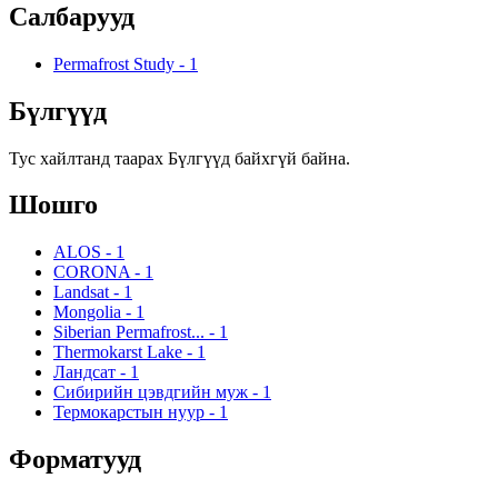
Салбарууд
Permafrost Study
-
1
Бүлгүүд
Тус хайлтанд таарах Бүлгүүд байхгүй байна.
Шошго
ALOS
-
1
CORONA
-
1
Landsat
-
1
Mongolia
-
1
Siberian Permafrost...
-
1
Thermokarst Lake
-
1
Ландсат
-
1
Сибирийн цэвдгийн муж
-
1
Термокарстын нуур
-
1
Форматууд