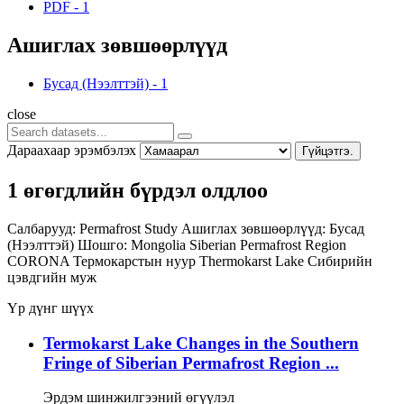
PDF
-
1
Ашиглах зөвшөөрлүүд
Бусад (Нээлттэй)
-
1
close
Дараахаар эрэмбэлэх
Гүйцэтгэ.
1 өгөгдлийн бүрдэл олдлоо
Салбарууд:
Permafrost Study
Ашиглах зөвшөөрлүүд:
Бусад
(Нээлттэй)
Шошго:
Mongolia
Siberian Permafrost Region
CORONA
Термокарстын нуур
Thermokarst Lake
Сибирийн
цэвдгийн муж
Үр дүнг шүүх
Termokarst Lake Changes in the Southern
Fringe of Siberian Permafrost Region ...
Эрдэм шинжилгээний өгүүлэл