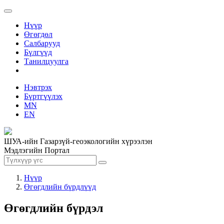
Нүүр
Өгөгдөл
Салбарууд
Бүлгүүд
Танилцуулга
Нэвтрэх
Бүртгүүлэх
MN
EN
ШУА-ийн Газарзүй-геоэкологийн хүрээлэн
Мэдлэгийн Портал
Нүүр
Өгөгдлийн бүрдлүүд
Өгөгдлийн бүрдэл