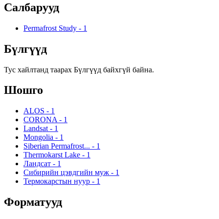
Салбарууд
Permafrost Study
-
1
Бүлгүүд
Тус хайлтанд таарах Бүлгүүд байхгүй байна.
Шошго
ALOS
-
1
CORONA
-
1
Landsat
-
1
Mongolia
-
1
Siberian Permafrost...
-
1
Thermokarst Lake
-
1
Ландсат
-
1
Сибирийн цэвдгийн муж
-
1
Термокарстын нуур
-
1
Форматууд