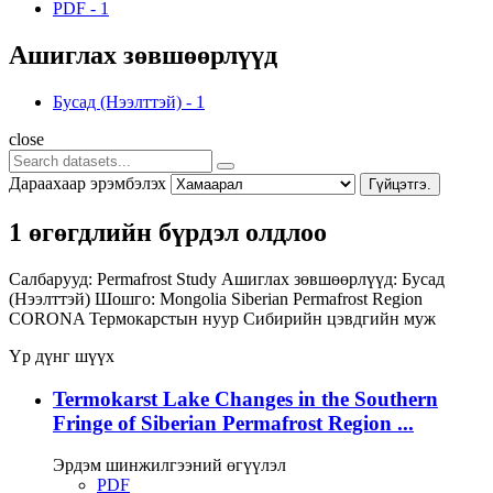
PDF
-
1
Ашиглах зөвшөөрлүүд
Бусад (Нээлттэй)
-
1
close
Дараахаар эрэмбэлэх
Гүйцэтгэ.
1 өгөгдлийн бүрдэл олдлоо
Салбарууд:
Permafrost Study
Ашиглах зөвшөөрлүүд:
Бусад
(Нээлттэй)
Шошго:
Mongolia
Siberian Permafrost Region
CORONA
Термокарстын нуур
Сибирийн цэвдгийн муж
Үр дүнг шүүх
Termokarst Lake Changes in the Southern
Fringe of Siberian Permafrost Region ...
Эрдэм шинжилгээний өгүүлэл
PDF