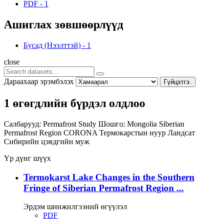
PDF
-
1
Ашиглах зөвшөөрлүүд
Бусад (Нээлттэй)
-
1
close
Дараахаар эрэмбэлэх
Гүйцэтгэ.
1 өгөгдлийн бүрдэл олдлоо
Салбарууд:
Permafrost Study
Шошго:
Mongolia
Siberian
Permafrost Region
CORONA
Термокарстын нуур
Ландсат
Сибирийн цэвдгийн муж
Үр дүнг шүүх
Termokarst Lake Changes in the Southern
Fringe of Siberian Permafrost Region ...
Эрдэм шинжилгээний өгүүлэл
PDF