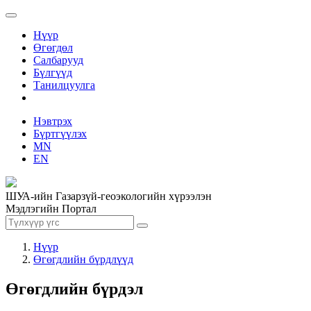
Нүүр
Өгөгдөл
Салбарууд
Бүлгүүд
Танилцуулга
Нэвтрэх
Бүртгүүлэх
MN
EN
ШУА-ийн Газарзүй-геоэкологийн хүрээлэн
Мэдлэгийн Портал
Нүүр
Өгөгдлийн бүрдлүүд
Өгөгдлийн бүрдэл