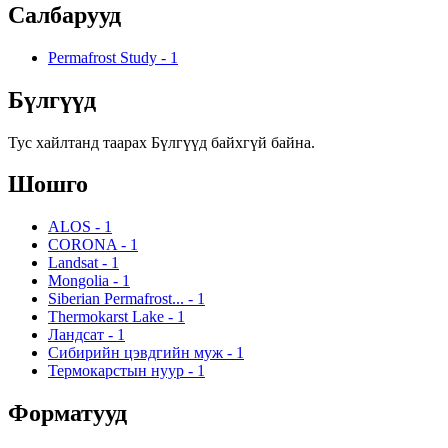
Салбарууд
Permafrost Study
-
1
Бүлгүүд
Тус хайлтанд таарах Бүлгүүд байхгүй байна.
Шошго
ALOS
-
1
CORONA
-
1
Landsat
-
1
Mongolia
-
1
Siberian Permafrost...
-
1
Thermokarst Lake
-
1
Ландсат
-
1
Сибирийн цэвдгийн муж
-
1
Термокарстын нуур
-
1
Форматууд