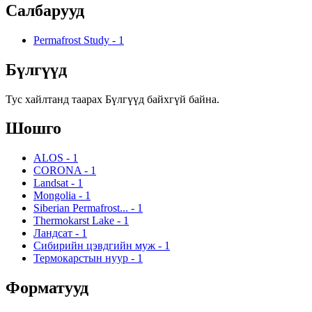
Салбарууд
Permafrost Study
-
1
Бүлгүүд
Тус хайлтанд таарах Бүлгүүд байхгүй байна.
Шошго
ALOS
-
1
CORONA
-
1
Landsat
-
1
Mongolia
-
1
Siberian Permafrost...
-
1
Thermokarst Lake
-
1
Ландсат
-
1
Сибирийн цэвдгийн муж
-
1
Термокарстын нуур
-
1
Форматууд