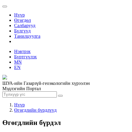
Нүүр
Өгөгдөл
Салбарууд
Бүлгүүд
Танилцуулга
Нэвтрэх
Бүртгүүлэх
MN
EN
ШУА-ийн Газарзүй-геоэкологийн хүрээлэн
Мэдлэгийн Портал
Нүүр
Өгөгдлийн бүрдлүүд
Өгөгдлийн бүрдэл