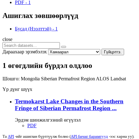
PDF
-
1
Ашиглах зөвшөөрлүүд
Бусад (Нээлттэй)
-
1
close
Дараахаар эрэмбэлэх
Гүйцэтгэ.
1 өгөгдлийн бүрдэл олдлоо
Шошго:
Mongolia
Siberian Permafrost Region
ALOS
Landsat
Үр дүнг шүүх
Termokarst Lake Changes in the Southern
Fringe of Siberian Permafrost Region ...
Эрдэм шинжилгээний өгүүлэл
PDF
Та
API
-ийг ашиглан бүртгүүлж болно (
API бичиг баримтууд
-ээс харна уу).