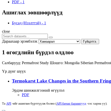
PDF
-
1
Ашиглах зөвшөөрлүүд
Бусад (Нээлттэй)
-
1
close
Дараахаар эрэмбэлэх
Гүйцэтгэ.
1 өгөгдлийн бүрдэл олдлоо
Салбарууд:
Permafrost Study
Шошго:
Mongolia
Siberian Permafros
Үр дүнг шүүх
Termokarst Lake Changes in the Southern Fringe
Эрдэм шинжилгээний өгүүлэл
PDF
Та
API
-ийг ашиглан бүртгүүлж болно (
API бичиг баримтууд
-ээс харна уу).