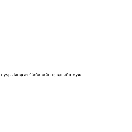
 нуур
Ландсат
Сибирийн цэвдгийн муж