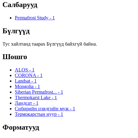
Салбарууд
Permafrost Study
-
1
Бүлгүүд
Тус хайлтанд таарах Бүлгүүд байхгүй байна.
Шошго
ALOS
-
1
CORONA
-
1
Landsat
-
1
Mongolia
-
1
Siberian Permafrost...
-
1
Thermokarst Lake
-
1
Ландсат
-
1
Сибирийн цэвдгийн муж
-
1
Термокарстын нуур
-
1
Форматууд