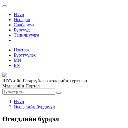
Нүүр
Өгөгдөл
Салбарууд
Бүлгүүд
Танилцуулга
Нэвтрэх
Бүртгүүлэх
MN
EN
ШУА-ийн Газарзүй-геоэкологийн хүрээлэн
Мэдлэгийн Портал
Нүүр
Өгөгдлийн бүрдлүүд
Өгөгдлийн бүрдэл