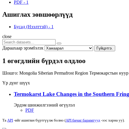
PDF
-
1
Ашиглах зөвшөөрлүүд
Бусад (Нээлттэй)
-
1
close
Дараахаар эрэмбэлэх
Гүйцэтгэ.
1 өгөгдлийн бүрдэл олдлоо
Шошго:
Mongolia
Siberian Permafrost Region
Термокарстын нуу
Үр дүнг шүүх
Termokarst Lake Changes in the Southern Fringe
Эрдэм шинжилгээний өгүүлэл
PDF
Та
API
-ийг ашиглан бүртгүүлж болно (
API бичиг баримтууд
-ээс харна уу).