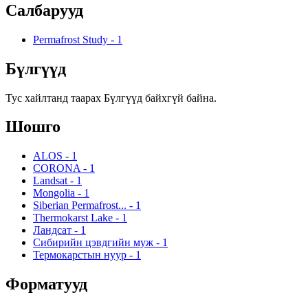
Салбарууд
Permafrost Study
-
1
Бүлгүүд
Тус хайлтанд таарах Бүлгүүд байхгүй байна.
Шошго
ALOS
-
1
CORONA
-
1
Landsat
-
1
Mongolia
-
1
Siberian Permafrost...
-
1
Thermokarst Lake
-
1
Ландсат
-
1
Сибирийн цэвдгийн муж
-
1
Термокарстын нуур
-
1
Форматууд