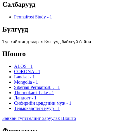
Салбарууд
Permafrost Study
-
1
Бүлгүүд
Тус хайлтанд таарах Бүлгүүд байхгүй байна.
Шошго
ALOS
-
1
CORONA
-
1
Landsat
-
1
Mongolia
-
1
Siberian Permafrost...
-
1
Thermokarst Lake
-
1
Ландсат
-
1
Сибирийн цэвдгийн муж
-
1
Термокарстын нуур
-
1
Зөвхөн түгээмлийг харуулах Шошго
Форматууд