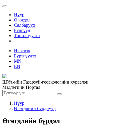
Нүүр
Өгөгдөл
Салбарууд
Бүлгүүд
Танилцуулга
Нэвтрэх
Бүртгүүлэх
MN
EN
ШУА-ийн Газарзүй-геоэкологийн хүрээлэн
Мэдлэгийн Портал
Нүүр
Өгөгдлийн бүрдлүүд
Өгөгдлийн бүрдэл