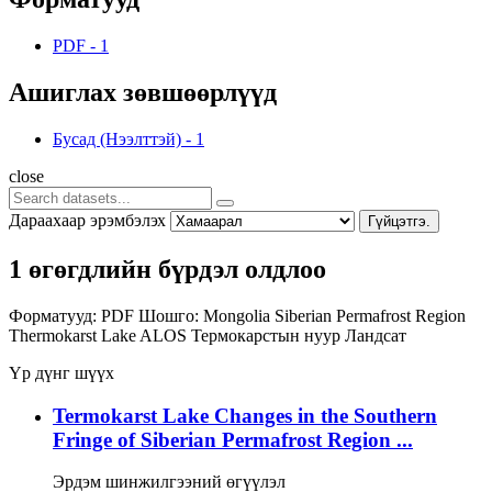
PDF
-
1
Ашиглах зөвшөөрлүүд
Бусад (Нээлттэй)
-
1
close
Дараахаар эрэмбэлэх
Гүйцэтгэ.
1 өгөгдлийн бүрдэл олдлоо
Форматууд:
PDF
Шошго:
Mongolia
Siberian Permafrost Region
Thermokarst Lake
ALOS
Термокарстын нуур
Ландсат
Үр дүнг шүүх
Termokarst Lake Changes in the Southern
Fringe of Siberian Permafrost Region ...
Эрдэм шинжилгээний өгүүлэл