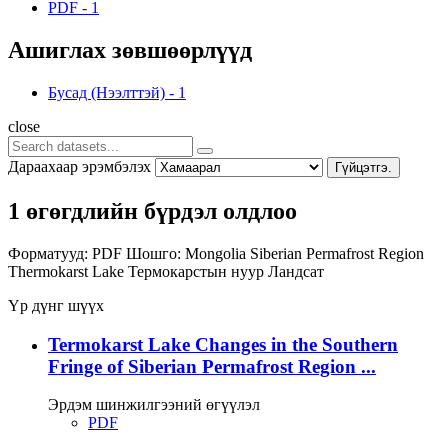
PDF
-
1
Ашиглах зөвшөөрлүүд
Бусад (Нээлттэй)
-
1
close
Дараахаар эрэмбэлэх
Гүйцэтгэ.
1 өгөгдлийн бүрдэл олдлоо
Форматууд:
PDF
Шошго:
Mongolia
Siberian Permafrost Region
Thermokarst Lake
Термокарстын нуур
Ландсат
Үр дүнг шүүх
Termokarst Lake Changes in the Southern
Fringe of Siberian Permafrost Region ...
Эрдэм шинжилгээний өгүүлэл
PDF