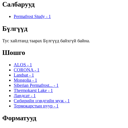
Салбарууд
Permafrost Study
-
1
Бүлгүүд
Тус хайлтанд таарах Бүлгүүд байхгүй байна.
Шошго
ALOS
-
1
CORONA
-
1
Landsat
-
1
Mongolia
-
1
Siberian Permafrost...
-
1
Thermokarst Lake
-
1
Ландсат
-
1
Сибирийн цэвдгийн муж
-
1
Термокарстын нуур
-
1
Форматууд