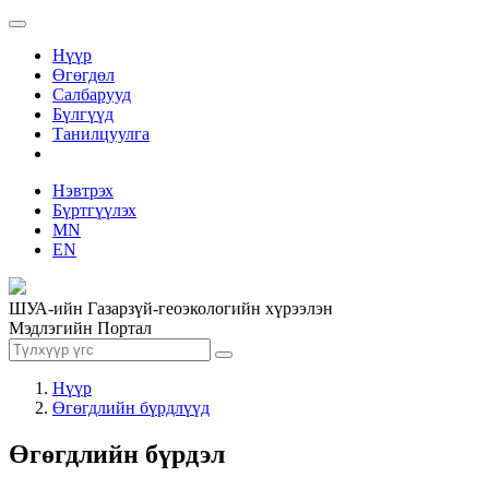
Нүүр
Өгөгдөл
Салбарууд
Бүлгүүд
Танилцуулга
Нэвтрэх
Бүртгүүлэх
MN
EN
ШУА-ийн Газарзүй-геоэкологийн хүрээлэн
Мэдлэгийн Портал
Нүүр
Өгөгдлийн бүрдлүүд
Өгөгдлийн бүрдэл