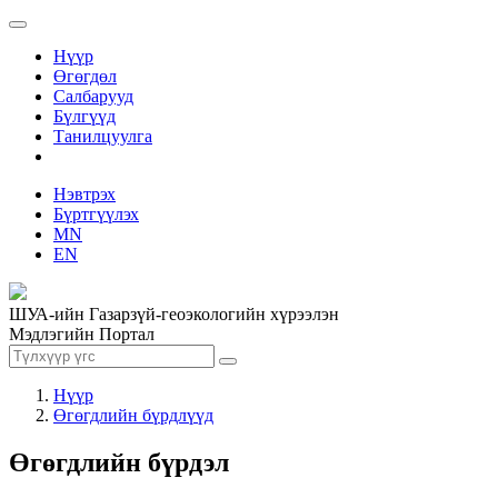
Нүүр
Өгөгдөл
Салбарууд
Бүлгүүд
Танилцуулга
Нэвтрэх
Бүртгүүлэх
MN
EN
ШУА-ийн Газарзүй-геоэкологийн хүрээлэн
Мэдлэгийн Портал
Нүүр
Өгөгдлийн бүрдлүүд
Өгөгдлийн бүрдэл