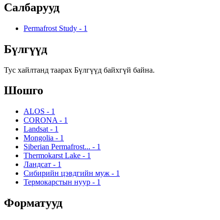
Салбарууд
Permafrost Study
-
1
Бүлгүүд
Тус хайлтанд таарах Бүлгүүд байхгүй байна.
Шошго
ALOS
-
1
CORONA
-
1
Landsat
-
1
Mongolia
-
1
Siberian Permafrost...
-
1
Thermokarst Lake
-
1
Ландсат
-
1
Сибирийн цэвдгийн муж
-
1
Термокарстын нуур
-
1
Форматууд