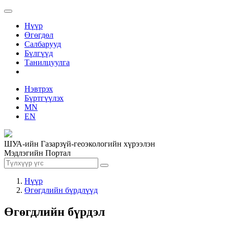
Нүүр
Өгөгдөл
Салбарууд
Бүлгүүд
Танилцуулга
Нэвтрэх
Бүртгүүлэх
MN
EN
ШУА-ийн Газарзүй-геоэкологийн хүрээлэн
Мэдлэгийн Портал
Нүүр
Өгөгдлийн бүрдлүүд
Өгөгдлийн бүрдэл