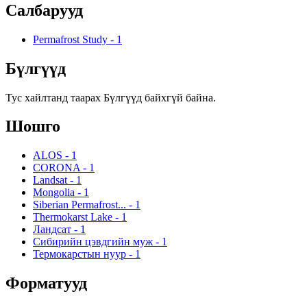
Салбарууд
Permafrost Study
-
1
Бүлгүүд
Тус хайлтанд таарах Бүлгүүд байхгүй байна.
Шошго
ALOS
-
1
CORONA
-
1
Landsat
-
1
Mongolia
-
1
Siberian Permafrost...
-
1
Thermokarst Lake
-
1
Ландсат
-
1
Сибирийн цэвдгийн муж
-
1
Термокарстын нуур
-
1
Форматууд