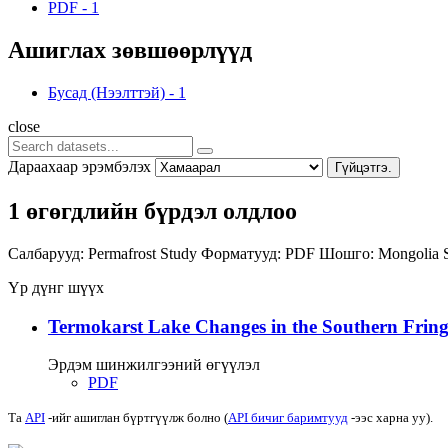
PDF
-
1
Ашиглах зөвшөөрлүүд
Бусад (Нээлттэй)
-
1
close
Дараахаар эрэмбэлэх
Гүйцэтгэ.
1 өгөгдлийн бүрдэл олдлоо
Салбарууд:
Permafrost Study
Форматууд:
PDF
Шошго:
Mongolia
Үр дүнг шүүх
Termokarst Lake Changes in the Southern Fringe
Эрдэм шинжилгээний өгүүлэл
PDF
Та
API
-ийг ашиглан бүртгүүлж болно (
API бичиг баримтууд
-ээс харна уу).