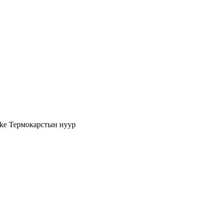
ake
Термокарстын нуур