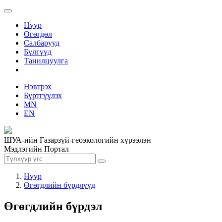
Нүүр
Өгөгдөл
Салбарууд
Бүлгүүд
Танилцуулга
Нэвтрэх
Бүртгүүлэх
MN
EN
ШУА-ийн Газарзүй-геоэкологийн хүрээлэн
Мэдлэгийн Портал
Нүүр
Өгөгдлийн бүрдлүүд
Өгөгдлийн бүрдэл