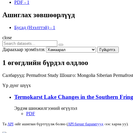
PDF
-
1
Ашиглах зөвшөөрлүүд
Бусад (Нээлттэй)
-
1
close
Дараахаар эрэмбэлэх
Гүйцэтгэ.
1 өгөгдлийн бүрдэл олдлоо
Салбарууд:
Permafrost Study
Шошго:
Mongolia
Siberian Permafro
Үр дүнг шүүх
Termokarst Lake Changes in the Southern Fringe
Эрдэм шинжилгээний өгүүлэл
PDF
Та
API
-ийг ашиглан бүртгүүлж болно (
API бичиг баримтууд
-ээс харна уу).