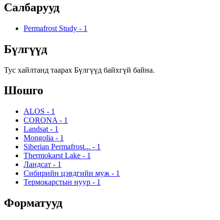
Салбарууд
Permafrost Study
-
1
Бүлгүүд
Тус хайлтанд таарах Бүлгүүд байхгүй байна.
Шошго
ALOS
-
1
CORONA
-
1
Landsat
-
1
Mongolia
-
1
Siberian Permafrost...
-
1
Thermokarst Lake
-
1
Ландсат
-
1
Сибирийн цэвдгийн муж
-
1
Термокарстын нуур
-
1
Форматууд