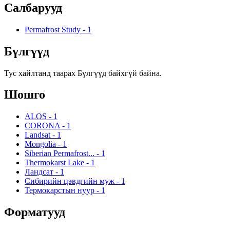
Салбарууд
Permafrost Study
-
1
Бүлгүүд
Тус хайлтанд таарах Бүлгүүд байхгүй байна.
Шошго
ALOS
-
1
CORONA
-
1
Landsat
-
1
Mongolia
-
1
Siberian Permafrost...
-
1
Thermokarst Lake
-
1
Ландсат
-
1
Сибирийн цэвдгийн муж
-
1
Термокарстын нуур
-
1
Форматууд