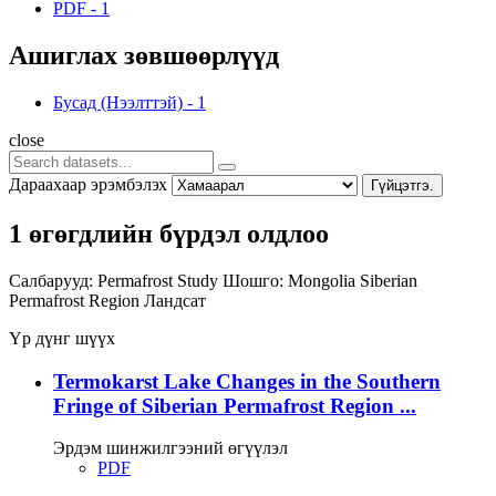
PDF
-
1
Ашиглах зөвшөөрлүүд
Бусад (Нээлттэй)
-
1
close
Дараахаар эрэмбэлэх
Гүйцэтгэ.
1 өгөгдлийн бүрдэл олдлоо
Салбарууд:
Permafrost Study
Шошго:
Mongolia
Siberian
Permafrost Region
Ландсат
Үр дүнг шүүх
Termokarst Lake Changes in the Southern
Fringe of Siberian Permafrost Region ...
Эрдэм шинжилгээний өгүүлэл
PDF