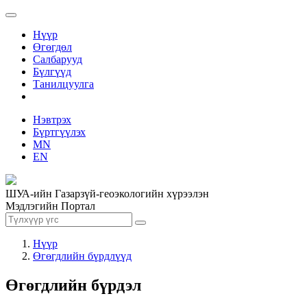
Нүүр
Өгөгдөл
Салбарууд
Бүлгүүд
Танилцуулга
Нэвтрэх
Бүртгүүлэх
MN
EN
ШУА-ийн Газарзүй-геоэкологийн хүрээлэн
Мэдлэгийн Портал
Нүүр
Өгөгдлийн бүрдлүүд
Өгөгдлийн бүрдэл