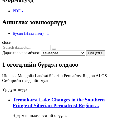
PDF
-
1
Ашиглах зөвшөөрлүүд
Бусад (Нээлттэй)
-
1
close
Дараахаар эрэмбэлэх
Гүйцэтгэ.
1 өгөгдлийн бүрдэл олдлоо
Шошго:
Mongolia
Landsat
Siberian Permafrost Region
ALOS
Сибирийн цэвдгийн муж
Үр дүнг шүүх
Termokarst Lake Changes in the Southern
Fringe of Siberian Permafrost Region ...
Эрдэм шинжилгээний өгүүлэл