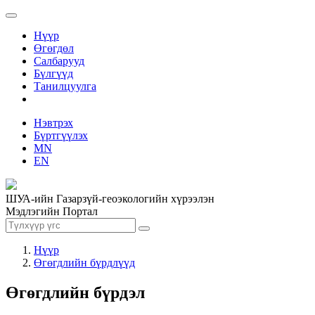
Нүүр
Өгөгдөл
Салбарууд
Бүлгүүд
Танилцуулга
Нэвтрэх
Бүртгүүлэх
MN
EN
ШУА-ийн Газарзүй-геоэкологийн хүрээлэн
Мэдлэгийн Портал
Нүүр
Өгөгдлийн бүрдлүүд
Өгөгдлийн бүрдэл