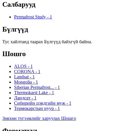
Салбарууд
Permafrost Study
-
1
Бүлгүүд
Тус хайлтанд таарах Бүлгүүд байхгүй байна.
Шошго
ALOS
-
1
CORONA
-
1
Landsat
-
1
Mongolia
-
1
Siberian Permafrost...
-
1
Thermokarst Lake
-
1
Ландсат
-
1
Сибирийн цэвдгийн муж
-
1
Термокарстын нуур
-
1
Зөвхөн түгээмлийг харуулах Шошго
Форматууд