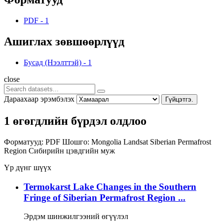
PDF
-
1
Ашиглах зөвшөөрлүүд
Бусад (Нээлттэй)
-
1
close
Дараахаар эрэмбэлэх
Гүйцэтгэ.
1 өгөгдлийн бүрдэл олдлоо
Форматууд:
PDF
Шошго:
Mongolia
Landsat
Siberian Permafrost
Region
Сибирийн цэвдгийн муж
Үр дүнг шүүх
Termokarst Lake Changes in the Southern
Fringe of Siberian Permafrost Region ...
Эрдэм шинжилгээний өгүүлэл