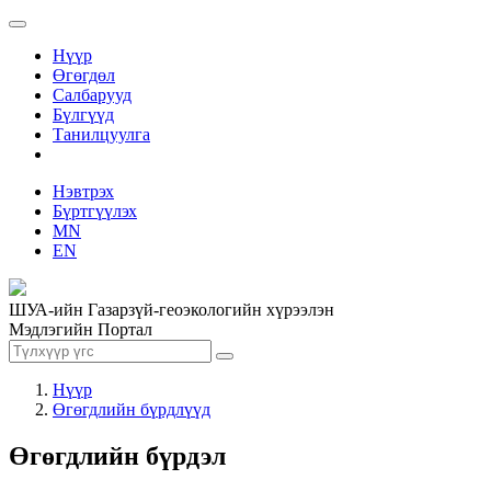
Нүүр
Өгөгдөл
Салбарууд
Бүлгүүд
Танилцуулга
Нэвтрэх
Бүртгүүлэх
MN
EN
ШУА-ийн Газарзүй-геоэкологийн хүрээлэн
Мэдлэгийн Портал
Нүүр
Өгөгдлийн бүрдлүүд
Өгөгдлийн бүрдэл