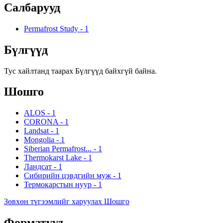
Салбарууд
Permafrost Study
-
1
Бүлгүүд
Тус хайлтанд таарах Бүлгүүд байхгүй байна.
Шошго
ALOS
-
1
CORONA
-
1
Landsat
-
1
Mongolia
-
1
Siberian Permafrost...
-
1
Thermokarst Lake
-
1
Ландсат
-
1
Сибирийн цэвдгийн муж
-
1
Термокарстын нуур
-
1
Зөвхөн түгээмлийг харуулах Шошго
Форматууд