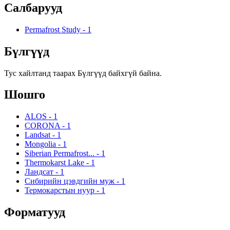
Салбарууд
Permafrost Study
-
1
Бүлгүүд
Тус хайлтанд таарах Бүлгүүд байхгүй байна.
Шошго
ALOS
-
1
CORONA
-
1
Landsat
-
1
Mongolia
-
1
Siberian Permafrost...
-
1
Thermokarst Lake
-
1
Ландсат
-
1
Сибирийн цэвдгийн муж
-
1
Термокарстын нуур
-
1
Форматууд