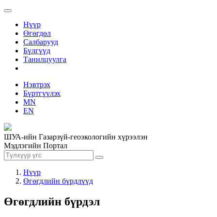
Нүүр
Өгөгдөл
Салбарууд
Бүлгүүд
Танилцуулга
Нэвтрэх
Бүртгүүлэх
MN
EN
ШУА-ийн Газарзүй-геоэкологийн хүрээлэн
Мэдлэгийн Портал
Нүүр
Өгөгдлийн бүрдлүүд
Өгөгдлийн бүрдэл