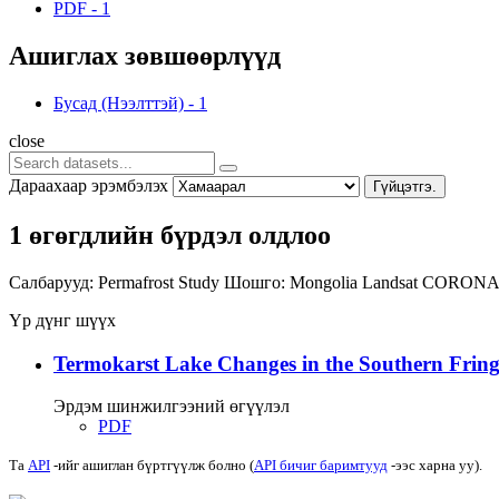
PDF
-
1
Ашиглах зөвшөөрлүүд
Бусад (Нээлттэй)
-
1
close
Дараахаар эрэмбэлэх
Гүйцэтгэ.
1 өгөгдлийн бүрдэл олдлоо
Салбарууд:
Permafrost Study
Шошго:
Mongolia
Landsat
CORON
Үр дүнг шүүх
Termokarst Lake Changes in the Southern Fringe
Эрдэм шинжилгээний өгүүлэл
PDF
Та
API
-ийг ашиглан бүртгүүлж болно (
API бичиг баримтууд
-ээс харна уу).