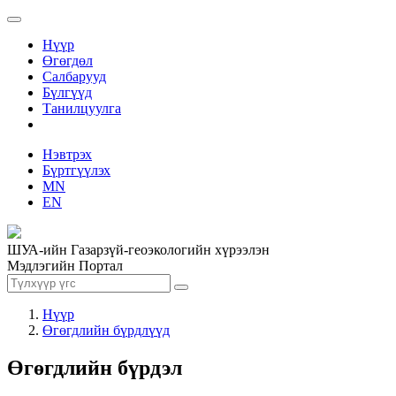
Нүүр
Өгөгдөл
Салбарууд
Бүлгүүд
Танилцуулга
Нэвтрэх
Бүртгүүлэх
MN
EN
ШУА-ийн Газарзүй-геоэкологийн хүрээлэн
Мэдлэгийн Портал
Нүүр
Өгөгдлийн бүрдлүүд
Өгөгдлийн бүрдэл