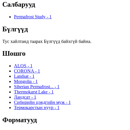
Салбарууд
Permafrost Study
-
1
Бүлгүүд
Тус хайлтанд таарах Бүлгүүд байхгүй байна.
Шошго
ALOS
-
1
CORONA
-
1
Landsat
-
1
Mongolia
-
1
Siberian Permafrost...
-
1
Thermokarst Lake
-
1
Ландсат
-
1
Сибирийн цэвдгийн муж
-
1
Термокарстын нуур
-
1
Форматууд