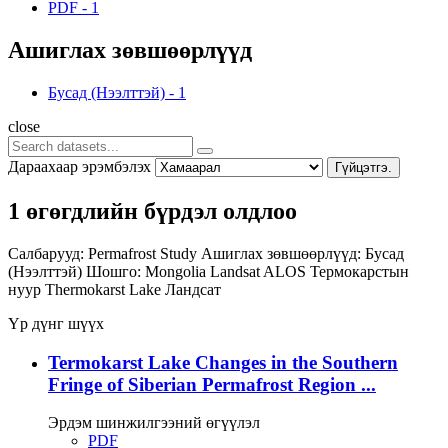
PDF
-
1
Ашиглах зөвшөөрлүүд
Бусад (Нээлттэй)
-
1
close
Дараахаар эрэмбэлэх
Гүйцэтгэ.
1 өгөгдлийн бүрдэл олдлоо
Салбарууд:
Permafrost Study
Ашиглах зөвшөөрлүүд:
Бусад
(Нээлттэй)
Шошго:
Mongolia
Landsat
ALOS
Термокарстын
нуур
Thermokarst Lake
Ландсат
Үр дүнг шүүх
Termokarst Lake Changes in the Southern
Fringe of Siberian Permafrost Region ...
Эрдэм шинжилгээний өгүүлэл
PDF