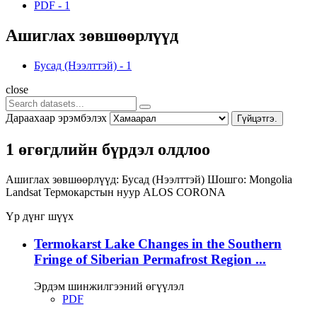
PDF
-
1
Ашиглах зөвшөөрлүүд
Бусад (Нээлттэй)
-
1
close
Дараахаар эрэмбэлэх
Гүйцэтгэ.
1 өгөгдлийн бүрдэл олдлоо
Ашиглах зөвшөөрлүүд:
Бусад (Нээлттэй)
Шошго:
Mongolia
Landsat
Термокарстын нуур
ALOS
CORONA
Үр дүнг шүүх
Termokarst Lake Changes in the Southern
Fringe of Siberian Permafrost Region ...
Эрдэм шинжилгээний өгүүлэл
PDF