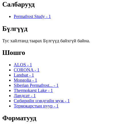
Салбарууд
Permafrost Study
-
1
Бүлгүүд
Тус хайлтанд таарах Бүлгүүд байхгүй байна.
Шошго
ALOS
-
1
CORONA
-
1
Landsat
-
1
Mongolia
-
1
Siberian Permafrost...
-
1
Thermokarst Lake
-
1
Ландсат
-
1
Сибирийн цэвдгийн муж
-
1
Термокарстын нуур
-
1
Форматууд