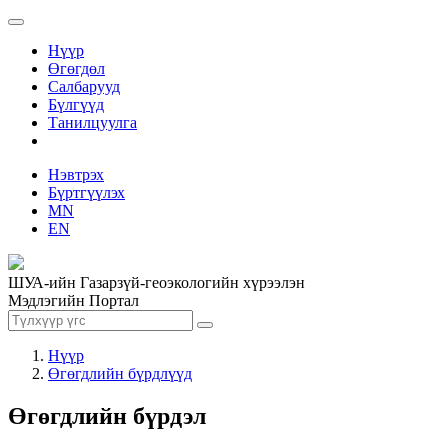
Нүүр
Өгөгдөл
Салбарууд
Бүлгүүд
Танилцуулга
Нэвтрэх
Бүртгүүлэх
MN
EN
ШУА-ийн Газарзүй-геоэкологийн хүрээлэн
Мэдлэгийн Портал
Нүүр
Өгөгдлийн бүрдлүүд
Өгөгдлийн бүрдэл