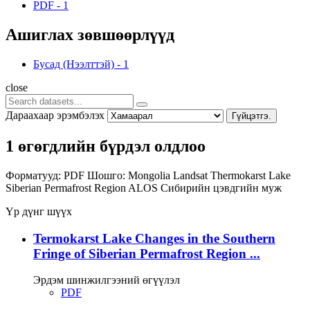
PDF
-
1
Ашиглах зөвшөөрлүүд
Бусад (Нээлттэй)
-
1
close
Дараахаар эрэмбэлэх
Гүйцэтгэ.
1 өгөгдлийн бүрдэл олдлоо
Форматууд:
PDF
Шошго:
Mongolia
Landsat
Thermokarst Lake
Siberian Permafrost Region
ALOS
Сибирийн цэвдгийн муж
Үр дүнг шүүх
Termokarst Lake Changes in the Southern
Fringe of Siberian Permafrost Region ...
Эрдэм шинжилгээний өгүүлэл
PDF