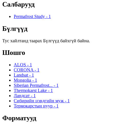
Салбарууд
Permafrost Study
-
1
Бүлгүүд
Тус хайлтанд таарах Бүлгүүд байхгүй байна.
Шошго
ALOS
-
1
CORONA
-
1
Landsat
-
1
Mongolia
-
1
Siberian Permafrost...
-
1
Thermokarst Lake
-
1
Ландсат
-
1
Сибирийн цэвдгийн муж
-
1
Термокарстын нуур
-
1
Форматууд