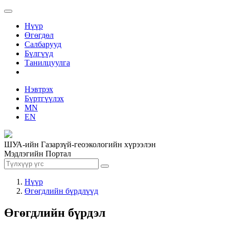
Нүүр
Өгөгдөл
Салбарууд
Бүлгүүд
Танилцуулга
Нэвтрэх
Бүртгүүлэх
MN
EN
ШУА-ийн Газарзүй-геоэкологийн хүрээлэн
Мэдлэгийн Портал
Нүүр
Өгөгдлийн бүрдлүүд
Өгөгдлийн бүрдэл