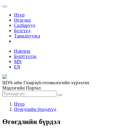
Нүүр
Өгөгдөл
Салбарууд
Бүлгүүд
Танилцуулга
Нэвтрэх
Бүртгүүлэх
MN
EN
ШУА-ийн Газарзүй-геоэкологийн хүрээлэн
Мэдлэгийн Портал
Нүүр
Өгөгдлийн бүрдлүүд
Өгөгдлийн бүрдэл