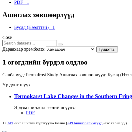
PDF
-
1
Ашиглах зөвшөөрлүүд
Бусад (Нээлттэй)
-
1
close
Дараахаар эрэмбэлэх
Гүйцэтгэ.
1 өгөгдлийн бүрдэл олдлоо
Салбарууд:
Permafrost Study
Ашиглах зөвшөөрлүүд:
Бусад (Нээ
Үр дүнг шүүх
Termokarst Lake Changes in the Southern Fringe
Эрдэм шинжилгээний өгүүлэл
PDF
Та
API
-ийг ашиглан бүртгүүлж болно (
API бичиг баримтууд
-ээс харна уу).