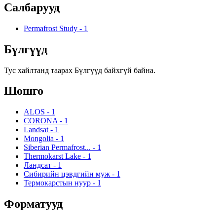
Салбарууд
Permafrost Study
-
1
Бүлгүүд
Тус хайлтанд таарах Бүлгүүд байхгүй байна.
Шошго
ALOS
-
1
CORONA
-
1
Landsat
-
1
Mongolia
-
1
Siberian Permafrost...
-
1
Thermokarst Lake
-
1
Ландсат
-
1
Сибирийн цэвдгийн муж
-
1
Термокарстын нуур
-
1
Форматууд