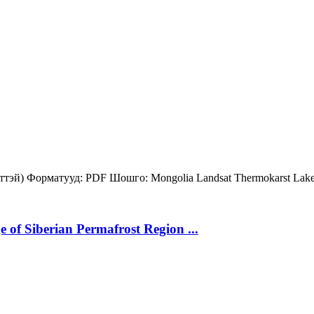
лттэй)
Форматууд:
PDF
Шошго:
Mongolia
Landsat
Thermokarst Lak
 of Siberian Permafrost Region ...