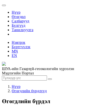
Нүүр
Өгөгдөл
Салбарууд
Бүлгүүд
Танилцуулга
Нэвтрэх
Бүртгүүлэх
MN
EN
ШУА-ийн Газарзүй-геоэкологийн хүрээлэн
Мэдлэгийн Портал
Нүүр
Өгөгдлийн бүрдлүүд
Өгөгдлийн бүрдэл