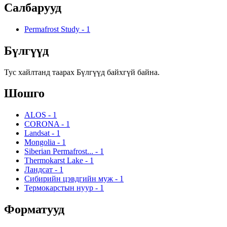
Салбарууд
Permafrost Study
-
1
Бүлгүүд
Тус хайлтанд таарах Бүлгүүд байхгүй байна.
Шошго
ALOS
-
1
CORONA
-
1
Landsat
-
1
Mongolia
-
1
Siberian Permafrost...
-
1
Thermokarst Lake
-
1
Ландсат
-
1
Сибирийн цэвдгийн муж
-
1
Термокарстын нуур
-
1
Форматууд