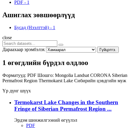
PDF
-
1
Ашиглах зөвшөөрлүүд
Бусад (Нээлттэй)
-
1
close
Дараахаар эрэмбэлэх
Гүйцэтгэ.
1 өгөгдлийн бүрдэл олдлоо
Форматууд:
PDF
Шошго:
Mongolia
Landsat
CORONA
Siberian
Permafrost Region
Thermokarst Lake
Сибирийн цэвдгийн муж
Үр дүнг шүүх
Termokarst Lake Changes in the Southern
Fringe of Siberian Permafrost Region ...
Эрдэм шинжилгээний өгүүлэл
PDF