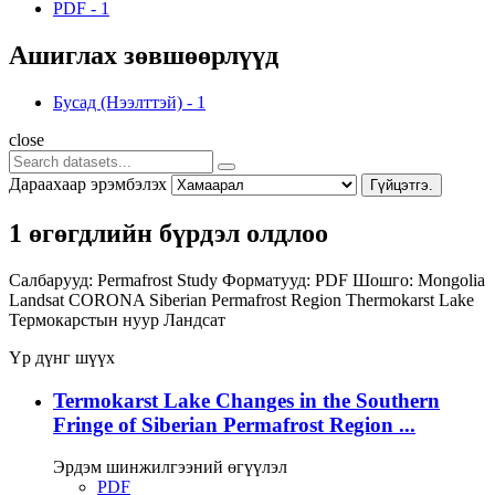
PDF
-
1
Ашиглах зөвшөөрлүүд
Бусад (Нээлттэй)
-
1
close
Дараахаар эрэмбэлэх
Гүйцэтгэ.
1 өгөгдлийн бүрдэл олдлоо
Салбарууд:
Permafrost Study
Форматууд:
PDF
Шошго:
Mongolia
Landsat
CORONA
Siberian Permafrost Region
Thermokarst Lake
Термокарстын нуур
Ландсат
Үр дүнг шүүх
Termokarst Lake Changes in the Southern
Fringe of Siberian Permafrost Region ...
Эрдэм шинжилгээний өгүүлэл
PDF