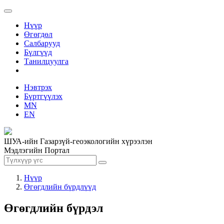
Нүүр
Өгөгдөл
Салбарууд
Бүлгүүд
Танилцуулга
Нэвтрэх
Бүртгүүлэх
MN
EN
ШУА-ийн Газарзүй-геоэкологийн хүрээлэн
Мэдлэгийн Портал
Нүүр
Өгөгдлийн бүрдлүүд
Өгөгдлийн бүрдэл