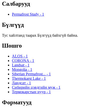
Салбарууд
Permafrost Study
-
1
Бүлгүүд
Тус хайлтанд таарах Бүлгүүд байхгүй байна.
Шошго
ALOS
-
1
CORONA
-
1
Landsat
-
1
Mongolia
-
1
Siberian Permafrost...
-
1
Thermokarst Lake
-
1
Ландсат
-
1
Сибирийн цэвдгийн муж
-
1
Термокарстын нуур
-
1
Форматууд