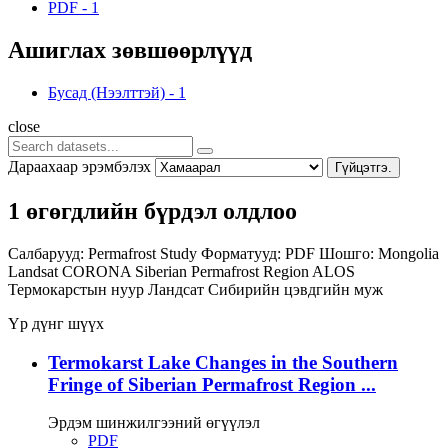
PDF
-
1
Ашиглах зөвшөөрлүүд
Бусад (Нээлттэй)
-
1
close
Дараахаар эрэмбэлэх
Гүйцэтгэ.
1 өгөгдлийн бүрдэл олдлоо
Салбарууд:
Permafrost Study
Форматууд:
PDF
Шошго:
Mongolia
Landsat
CORONA
Siberian Permafrost Region
ALOS
Термокарстын нуур
Ландсат
Сибирийн цэвдгийн муж
Үр дүнг шүүх
Termokarst Lake Changes in the Southern
Fringe of Siberian Permafrost Region ...
Эрдэм шинжилгээний өгүүлэл
PDF