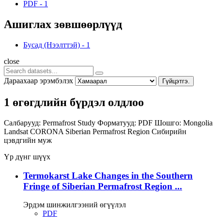
PDF
-
1
Ашиглах зөвшөөрлүүд
Бусад (Нээлттэй)
-
1
close
Дараахаар эрэмбэлэх
Гүйцэтгэ.
1 өгөгдлийн бүрдэл олдлоо
Салбарууд:
Permafrost Study
Форматууд:
PDF
Шошго:
Mongolia
Landsat
CORONA
Siberian Permafrost Region
Сибирийн
цэвдгийн муж
Үр дүнг шүүх
Termokarst Lake Changes in the Southern
Fringe of Siberian Permafrost Region ...
Эрдэм шинжилгээний өгүүлэл
PDF