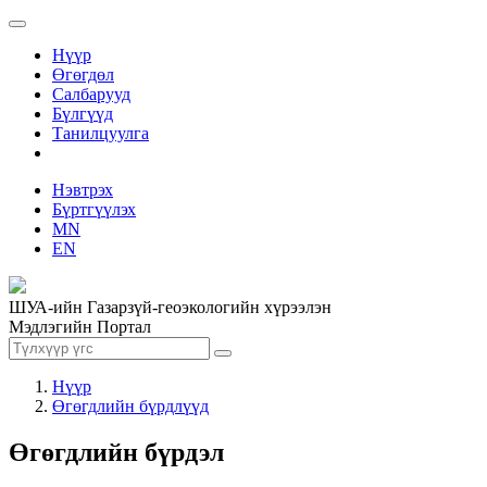
Нүүр
Өгөгдөл
Салбарууд
Бүлгүүд
Танилцуулга
Нэвтрэх
Бүртгүүлэх
MN
EN
ШУА-ийн Газарзүй-геоэкологийн хүрээлэн
Мэдлэгийн Портал
Нүүр
Өгөгдлийн бүрдлүүд
Өгөгдлийн бүрдэл