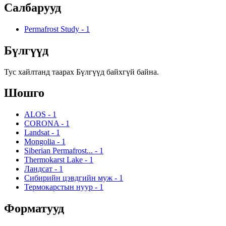
Салбарууд
Permafrost Study
-
1
Бүлгүүд
Тус хайлтанд таарах Бүлгүүд байхгүй байна.
Шошго
ALOS
-
1
CORONA
-
1
Landsat
-
1
Mongolia
-
1
Siberian Permafrost...
-
1
Thermokarst Lake
-
1
Ландсат
-
1
Сибирийн цэвдгийн муж
-
1
Термокарстын нуур
-
1
Форматууд