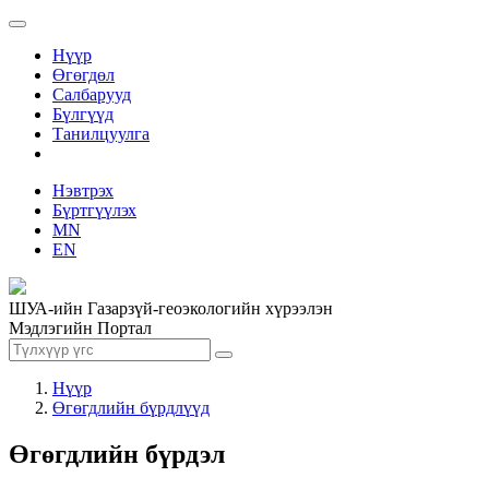
Нүүр
Өгөгдөл
Салбарууд
Бүлгүүд
Танилцуулга
Нэвтрэх
Бүртгүүлэх
MN
EN
ШУА-ийн Газарзүй-геоэкологийн хүрээлэн
Мэдлэгийн Портал
Нүүр
Өгөгдлийн бүрдлүүд
Өгөгдлийн бүрдэл