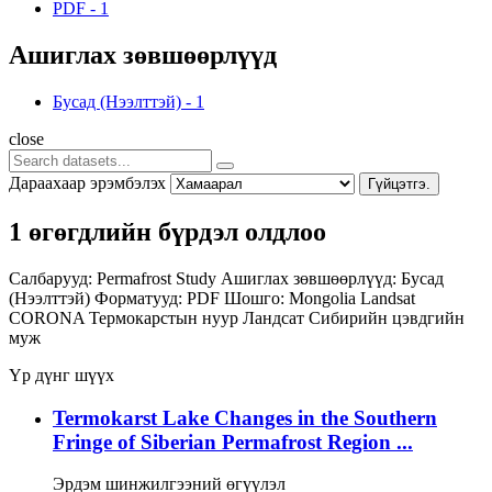
PDF
-
1
Ашиглах зөвшөөрлүүд
Бусад (Нээлттэй)
-
1
close
Дараахаар эрэмбэлэх
Гүйцэтгэ.
1 өгөгдлийн бүрдэл олдлоо
Салбарууд:
Permafrost Study
Ашиглах зөвшөөрлүүд:
Бусад
(Нээлттэй)
Форматууд:
PDF
Шошго:
Mongolia
Landsat
CORONA
Термокарстын нуур
Ландсат
Сибирийн цэвдгийн
муж
Үр дүнг шүүх
Termokarst Lake Changes in the Southern
Fringe of Siberian Permafrost Region ...
Эрдэм шинжилгээний өгүүлэл