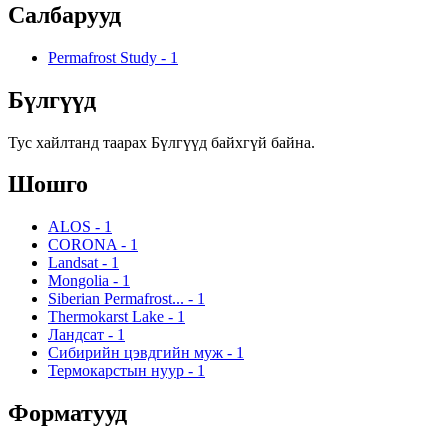
Салбарууд
Permafrost Study
-
1
Бүлгүүд
Тус хайлтанд таарах Бүлгүүд байхгүй байна.
Шошго
ALOS
-
1
CORONA
-
1
Landsat
-
1
Mongolia
-
1
Siberian Permafrost...
-
1
Thermokarst Lake
-
1
Ландсат
-
1
Сибирийн цэвдгийн муж
-
1
Термокарстын нуур
-
1
Форматууд