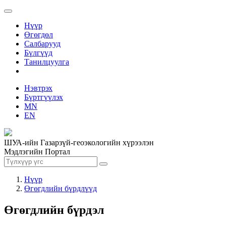
Нүүр
Өгөгдөл
Салбарууд
Бүлгүүд
Танилцуулга
Нэвтрэх
Бүртгүүлэх
MN
EN
ШУА-ийн Газарзүй-геоэкологийн хүрээлэн
Мэдлэгийн Портал
Нүүр
Өгөгдлийн бүрдлүүд
Өгөгдлийн бүрдэл