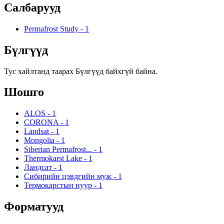
Салбарууд
Permafrost Study
-
1
Бүлгүүд
Тус хайлтанд таарах Бүлгүүд байхгүй байна.
Шошго
ALOS
-
1
CORONA
-
1
Landsat
-
1
Mongolia
-
1
Siberian Permafrost...
-
1
Thermokarst Lake
-
1
Ландсат
-
1
Сибирийн цэвдгийн муж
-
1
Термокарстын нуур
-
1
Форматууд