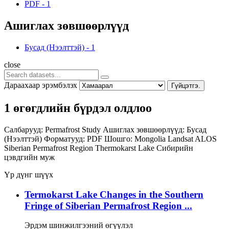
PDF
-
1
Ашиглах зөвшөөрлүүд
Бусад (Нээлттэй)
-
1
close
Дараахаар эрэмбэлэх
Гүйцэтгэ.
1 өгөгдлийн бүрдэл олдлоо
Салбарууд:
Permafrost Study
Ашиглах зөвшөөрлүүд:
Бусад
(Нээлттэй)
Форматууд:
PDF
Шошго:
Mongolia
Landsat
ALOS
Siberian Permafrost Region
Thermokarst Lake
Сибирийн
цэвдгийн муж
Үр дүнг шүүх
Termokarst Lake Changes in the Southern
Fringe of Siberian Permafrost Region ...
Эрдэм шинжилгээний өгүүлэл