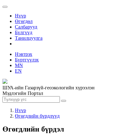
Нүүр
Өгөгдөл
Салбарууд
Бүлгүүд
Танилцуулга
Нэвтрэх
Бүртгүүлэх
MN
EN
ШУА-ийн Газарзүй-геоэкологийн хүрээлэн
Мэдлэгийн Портал
Нүүр
Өгөгдлийн бүрдлүүд
Өгөгдлийн бүрдэл