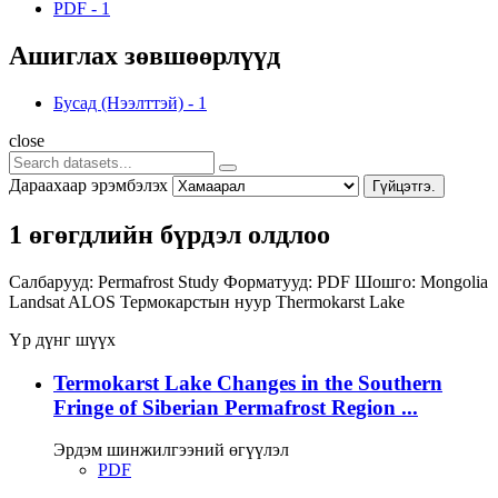
PDF
-
1
Ашиглах зөвшөөрлүүд
Бусад (Нээлттэй)
-
1
close
Дараахаар эрэмбэлэх
Гүйцэтгэ.
1 өгөгдлийн бүрдэл олдлоо
Салбарууд:
Permafrost Study
Форматууд:
PDF
Шошго:
Mongolia
Landsat
ALOS
Термокарстын нуур
Thermokarst Lake
Үр дүнг шүүх
Termokarst Lake Changes in the Southern
Fringe of Siberian Permafrost Region ...
Эрдэм шинжилгээний өгүүлэл
PDF