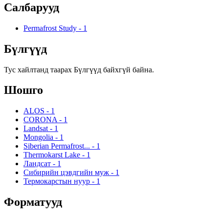
Салбарууд
Permafrost Study
-
1
Бүлгүүд
Тус хайлтанд таарах Бүлгүүд байхгүй байна.
Шошго
ALOS
-
1
CORONA
-
1
Landsat
-
1
Mongolia
-
1
Siberian Permafrost...
-
1
Thermokarst Lake
-
1
Ландсат
-
1
Сибирийн цэвдгийн муж
-
1
Термокарстын нуур
-
1
Форматууд