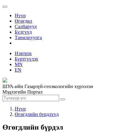
Нүүр
Өгөгдөл
Салбарууд
Бүлгүүд
Танилцуулга
Нэвтрэх
Бүртгүүлэх
MN
EN
ШУА-ийн Газарзүй-геоэкологийн хүрээлэн
Мэдлэгийн Портал
Нүүр
Өгөгдлийн бүрдлүүд
Өгөгдлийн бүрдэл