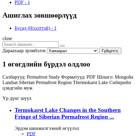
PDF
-
1
Ашиглах зөвшөөрлүүд
Бусад (Нээлттэй)
-
1
close
Дараахаар эрэмбэлэх
Гүйцэтгэ.
1 өгөгдлийн бүрдэл олдлоо
Салбарууд:
Permafrost Study
Форматууд:
PDF
Шошго:
Mongolia
Landsat
Siberian Permafrost Region
Thermokarst Lake
Сибирийн
цэвдгийн муж
Үр дүнг шүүх
Termokarst Lake Changes in the Southern
Fringe of Siberian Permafrost Region ...
Эрдэм шинжилгээний өгүүлэл
PDF