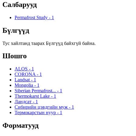
Салбарууд
Permafrost Study
-
1
Бүлгүүд
Тус хайлтанд таарах Бүлгүүд байхгүй байна.
Шошго
ALOS
-
1
CORONA
-
1
Landsat
-
1
Mongolia
-
1
Siberian Permafrost...
-
1
Thermokarst Lake
-
1
Ландсат
-
1
Сибирийн цэвдгийн муж
-
1
Термокарстын нуур
-
1
Форматууд