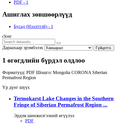
PDF
-
1
Ашиглах зөвшөөрлүүд
Бусад (Нээлттэй)
-
1
close
Дараахаар эрэмбэлэх
Гүйцэтгэ.
1 өгөгдлийн бүрдэл олдлоо
Форматууд:
PDF
Шошго:
Mongolia
CORONA
Siberian
Permafrost Region
Үр дүнг шүүх
Termokarst Lake Changes in the Southern
Fringe of Siberian Permafrost Region ...
Эрдэм шинжилгээний өгүүлэл
PDF