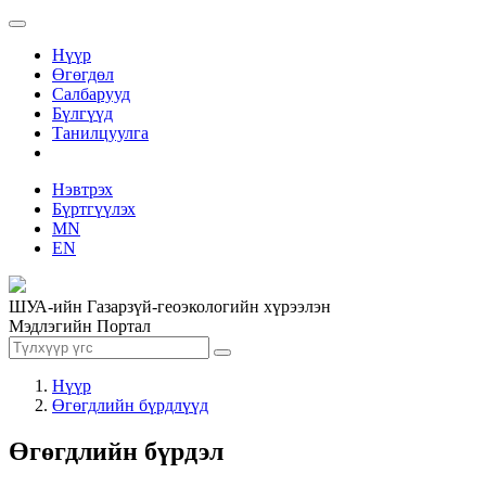
Нүүр
Өгөгдөл
Салбарууд
Бүлгүүд
Танилцуулга
Нэвтрэх
Бүртгүүлэх
MN
EN
ШУА-ийн Газарзүй-геоэкологийн хүрээлэн
Мэдлэгийн Портал
Нүүр
Өгөгдлийн бүрдлүүд
Өгөгдлийн бүрдэл