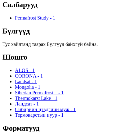
Салбарууд
Permafrost Study
-
1
Бүлгүүд
Тус хайлтанд таарах Бүлгүүд байхгүй байна.
Шошго
ALOS
-
1
CORONA
-
1
Landsat
-
1
Mongolia
-
1
Siberian Permafrost...
-
1
Thermokarst Lake
-
1
Ландсат
-
1
Сибирийн цэвдгийн муж
-
1
Термокарстын нуур
-
1
Форматууд