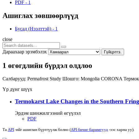
PDF
-
1
Ашиглах зөвшөөрлүүд
Бусад (Нээлттэй)
-
1
close
Дараахаар эрэмбэлэх
Гүйцэтгэ.
1 өгөгдлийн бүрдэл олдлоо
Салбарууд:
Permafrost Study
Шошго:
Mongolia
CORONA
Термок
Үр дүнг шүүх
Termokarst Lake Changes in the Southern Fringe
Эрдэм шинжилгээний өгүүлэл
PDF
Та
API
-ийг ашиглан бүртгүүлж болно (
API бичиг баримтууд
-ээс харна уу).