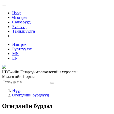
Нүүр
Өгөгдөл
Салбарууд
Бүлгүүд
Танилцуулга
Нэвтрэх
Бүртгүүлэх
MN
EN
ШУА-ийн Газарзүй-геоэкологийн хүрээлэн
Мэдлэгийн Портал
Нүүр
Өгөгдлийн бүрдлүүд
Өгөгдлийн бүрдэл