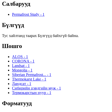
Салбарууд
Permafrost Study
-
1
Бүлгүүд
Тус хайлтанд таарах Бүлгүүд байхгүй байна.
Шошго
ALOS
-
1
CORONA
-
1
Landsat
-
1
Mongolia
-
1
Siberian Permafrost...
-
1
Thermokarst Lake
-
1
Ландсат
-
1
Сибирийн цэвдгийн муж
-
1
Термокарстын нуур
-
1
Форматууд