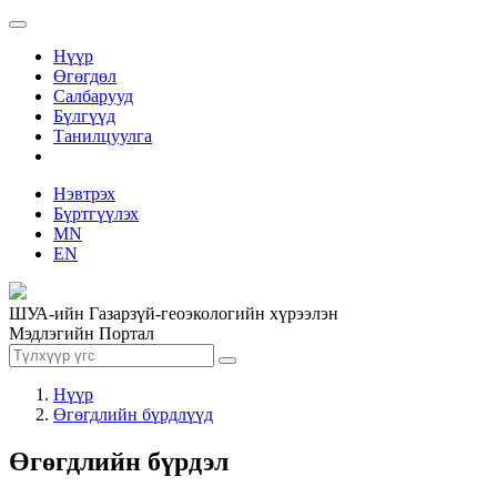
Нүүр
Өгөгдөл
Салбарууд
Бүлгүүд
Танилцуулга
Нэвтрэх
Бүртгүүлэх
MN
EN
ШУА-ийн Газарзүй-геоэкологийн хүрээлэн
Мэдлэгийн Портал
Нүүр
Өгөгдлийн бүрдлүүд
Өгөгдлийн бүрдэл