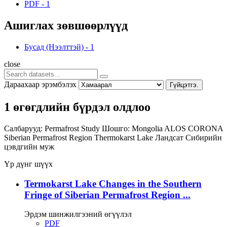
PDF
-
1
Ашиглах зөвшөөрлүүд
Бусад (Нээлттэй)
-
1
close
Дараахаар эрэмбэлэх
Гүйцэтгэ.
1 өгөгдлийн бүрдэл олдлоо
Салбарууд:
Permafrost Study
Шошго:
Mongolia
ALOS
CORONA
Siberian Permafrost Region
Thermokarst Lake
Ландсат
Сибирийн
цэвдгийн муж
Үр дүнг шүүх
Termokarst Lake Changes in the Southern
Fringe of Siberian Permafrost Region ...
Эрдэм шинжилгээний өгүүлэл
PDF