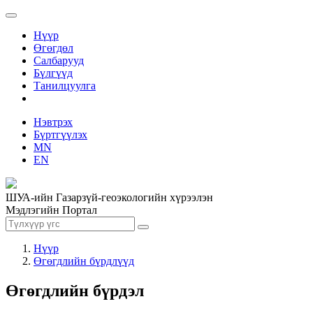
Нүүр
Өгөгдөл
Салбарууд
Бүлгүүд
Танилцуулга
Нэвтрэх
Бүртгүүлэх
MN
EN
ШУА-ийн Газарзүй-геоэкологийн хүрээлэн
Мэдлэгийн Портал
Нүүр
Өгөгдлийн бүрдлүүд
Өгөгдлийн бүрдэл