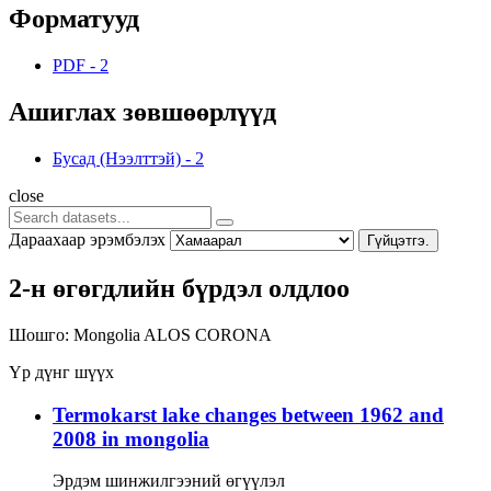
Форматууд
PDF
-
2
Ашиглах зөвшөөрлүүд
Бусад (Нээлттэй)
-
2
close
Дараахаар эрэмбэлэх
Гүйцэтгэ.
2-н өгөгдлийн бүрдэл олдлоо
Шошго:
Mongolia
ALOS
CORONA
Үр дүнг шүүх
Termokarst lake changes between 1962 and
2008 in mongolia
Эрдэм шинжилгээний өгүүлэл