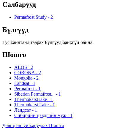
Салбарууд
Permafrost Study
-
2
Бүлгүүд
Тус хайлтанд таарах Бүлгүүд байхгүй байна.
Шошго
ALOS
-
2
CORONA
-
2
Mongolia
-
2
Landsat
-
1
Permafrost
-
1
Siberian Permafrost...
-
1
Thermokarst lake
-
1
Thermokarst Lake
-
1
Ландсат
-
1
Сибирийн цэвдгийн муж
-
1
Дэлгэрэнгүй харуулах Шошго