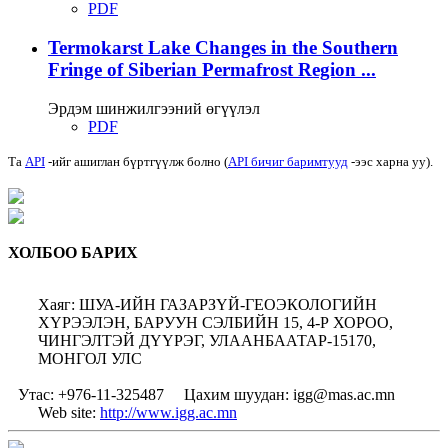
PDF
Termokarst Lake Changes in the Southern
Fringe of Siberian Permafrost Region ...
Эрдэм шинжилгээний өгүүлэл
PDF
Та
API
-ийг ашиглан бүртгүүлж болно (
API бичиг баримтууд
-ээс харна уу).
ХОЛБОО БАРИХ
Хаяг: ШУА-ИЙН ГАЗАРЗҮЙ-ГЕОЭКОЛОГИЙН
ХҮРЭЭЛЭН, БАРУУН СЭЛБИЙН 15, 4-Р ХОРОО,
ЧИНГЭЛТЭЙ ДҮҮРЭГ, УЛААНБААТАР-15170,
МОНГОЛ УЛС
Утас: +976-11-325487
Цахим шуудан: igg@mas.ac.mn
Web site:
http://www.igg.ac.mn