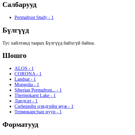
Салбарууд
Permafrost Study
-
1
Бүлгүүд
Тус хайлтанд таарах Бүлгүүд байхгүй байна.
Шошго
ALOS
-
1
CORONA
-
1
Landsat
-
1
Mongolia
-
1
Siberian Permafrost...
-
1
Thermokarst Lake
-
1
Ландсат
-
1
Сибирийн цэвдгийн муж
-
1
Термокарстын нуур
-
1
Форматууд