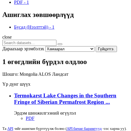
PDF
-
1
Ашиглах зөвшөөрлүүд
Бусад (Нээлттэй)
-
1
close
Дараахаар эрэмбэлэх
Гүйцэтгэ.
1 өгөгдлийн бүрдэл олдлоо
Шошго:
Mongolia
ALOS
Ландсат
Үр дүнг шүүх
Termokarst Lake Changes in the Southern
Fringe of Siberian Permafrost Region ...
Эрдэм шинжилгээний өгүүлэл
PDF
Та
API
-ийг ашиглан бүртгүүлж болно (
API бичиг баримтууд
-ээс харна уу).