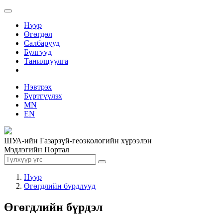
Нүүр
Өгөгдөл
Салбарууд
Бүлгүүд
Танилцуулга
Нэвтрэх
Бүртгүүлэх
MN
EN
ШУА-ийн Газарзүй-геоэкологийн хүрээлэн
Мэдлэгийн Портал
Нүүр
Өгөгдлийн бүрдлүүд
Өгөгдлийн бүрдэл