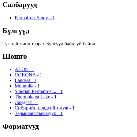
Салбарууд
Permafrost Study
-
1
Бүлгүүд
Тус хайлтанд таарах Бүлгүүд байхгүй байна.
Шошго
ALOS
-
1
CORONA
-
1
Landsat
-
1
Mongolia
-
1
Siberian Permafrost...
-
1
Thermokarst Lake
-
1
Ландсат
-
1
Сибирийн цэвдгийн муж
-
1
Термокарстын нуур
-
1
Форматууд