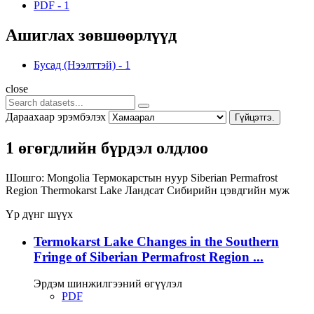
PDF
-
1
Ашиглах зөвшөөрлүүд
Бусад (Нээлттэй)
-
1
close
Дараахаар эрэмбэлэх
Гүйцэтгэ.
1 өгөгдлийн бүрдэл олдлоо
Шошго:
Mongolia
Термокарстын нуур
Siberian Permafrost
Region
Thermokarst Lake
Ландсат
Сибирийн цэвдгийн муж
Үр дүнг шүүх
Termokarst Lake Changes in the Southern
Fringe of Siberian Permafrost Region ...
Эрдэм шинжилгээний өгүүлэл
PDF