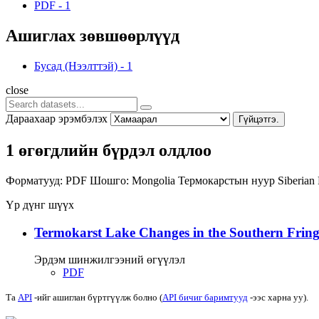
PDF
-
1
Ашиглах зөвшөөрлүүд
Бусад (Нээлттэй)
-
1
close
Дараахаар эрэмбэлэх
Гүйцэтгэ.
1 өгөгдлийн бүрдэл олдлоо
Форматууд:
PDF
Шошго:
Mongolia
Термокарстын нуур
Siberian
Үр дүнг шүүх
Termokarst Lake Changes in the Southern Fringe
Эрдэм шинжилгээний өгүүлэл
PDF
Та
API
-ийг ашиглан бүртгүүлж болно (
API бичиг баримтууд
-ээс харна уу).