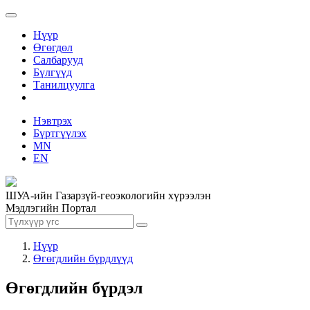
Нүүр
Өгөгдөл
Салбарууд
Бүлгүүд
Танилцуулга
Нэвтрэх
Бүртгүүлэх
MN
EN
ШУА-ийн Газарзүй-геоэкологийн хүрээлэн
Мэдлэгийн Портал
Нүүр
Өгөгдлийн бүрдлүүд
Өгөгдлийн бүрдэл