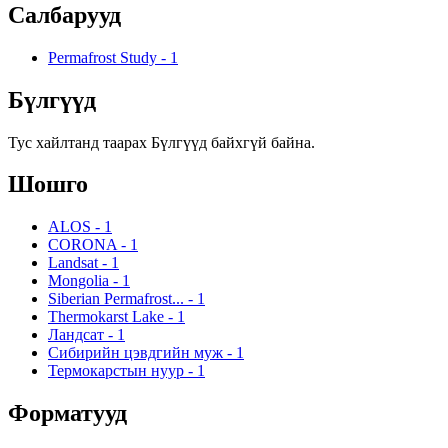
Салбарууд
Permafrost Study
-
1
Бүлгүүд
Тус хайлтанд таарах Бүлгүүд байхгүй байна.
Шошго
ALOS
-
1
CORONA
-
1
Landsat
-
1
Mongolia
-
1
Siberian Permafrost...
-
1
Thermokarst Lake
-
1
Ландсат
-
1
Сибирийн цэвдгийн муж
-
1
Термокарстын нуур
-
1
Форматууд